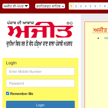
ਅਜੀਤ ਈ-ਪੇਪਰ
ਫ਼ਤਹਿਗੜ੍ਹ ਸਾਹਿਬ
1
2
3
4
5
6
7
8
ਅਜੀਤ 
ਅਜ
Login
Remember Me