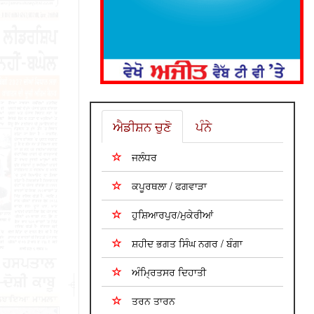
ਐਡੀਸ਼ਨ ਚੁਣੋ
ਪੰਨੇ
ਜਲੰਧਰ
ਕਪੂਰਥਲਾ / ਫਗਵਾੜਾ
ਹੁਸ਼ਿਆਰਪੁਰ/ਮੁਕੇਰੀਆਂ
ਸ਼ਹੀਦ ਭਗਤ ਸਿੰਘ ਨਗਰ / ਬੰਗਾ
ਅੰਮ੍ਰਿਤਸਰ ਦਿਹਾਤੀ
ਤਰਨ ਤਾਰਨ