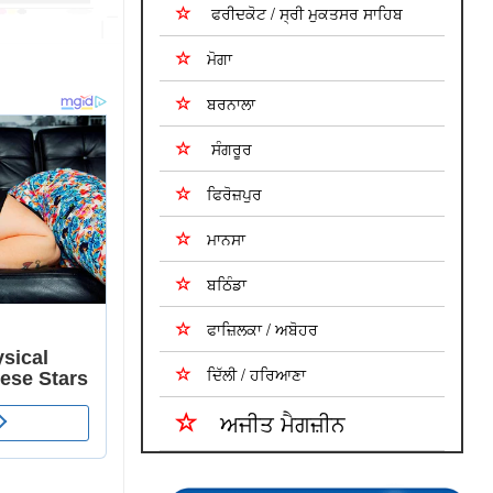
ਫਰੀਦਕੋਟ / ਸ੍ਰੀ ਮੁਕਤਸਰ ਸਾਹਿਬ
ਮੋਗਾ
ਬਰਨਾਲਾ
ਸੰਗਰੂਰ
ਫਿਰੋਜ਼ਪੁਰ
ਮਾਨਸਾ
ਬਠਿੰਡਾ
ਫਾਜ਼ਿਲਕਾ / ਅਬੋਹਰ
ਦਿੱਲੀ / ਹਰਿਆਣਾ
ਅਜੀਤ ਮੈਗਜ਼ੀਨ