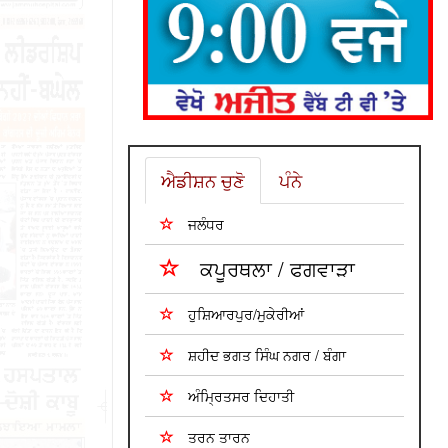
ਐਡੀਸ਼ਨ ਚੁਣੋ
ਪੰਨੇ
ਜਲੰਧਰ
ਕਪੂਰਥਲਾ / ਫਗਵਾੜਾ
ਹੁਸ਼ਿਆਰਪੁਰ/ਮੁਕੇਰੀਆਂ
ਸ਼ਹੀਦ ਭਗਤ ਸਿੰਘ ਨਗਰ / ਬੰਗਾ
ਅੰਮ੍ਰਿਤਸਰ ਦਿਹਾਤੀ
ਤਰਨ ਤਾਰਨ