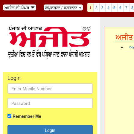
ਅਜੀਤ ਈ-ਪੇਪਰ
ਕਪੂਰਥਲਾ / ਫਗਵਾੜਾ
1
2
3
4
5
6
7
8
ਅਜੀਤ 
ਅਜ
Login
Remember Me