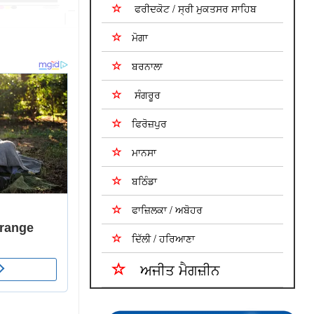
ਫਰੀਦਕੋਟ / ਸ੍ਰੀ ਮੁਕਤਸਰ ਸਾਹਿਬ
ਮੋਗਾ
ਬਰਨਾਲਾ
ਸੰਗਰੂਰ
ਫਿਰੋਜ਼ਪੁਰ
ਮਾਨਸਾ
ਬਠਿੰਡਾ
ਫਾਜ਼ਿਲਕਾ / ਅਬੋਹਰ
ਦਿੱਲੀ / ਹਰਿਆਣਾ
ਅਜੀਤ ਮੈਗਜ਼ੀਨ