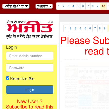
ਅਜੀਤ ਈ-ਪੇਪਰ
ਰੂਪਨਗਰ
1
2
3
4
5
6
7
8
9
10
1
2
3
4
5
6
7
8
9
Please Subs
read 
Login
Remember Me
New User ?
Subscribe to read this