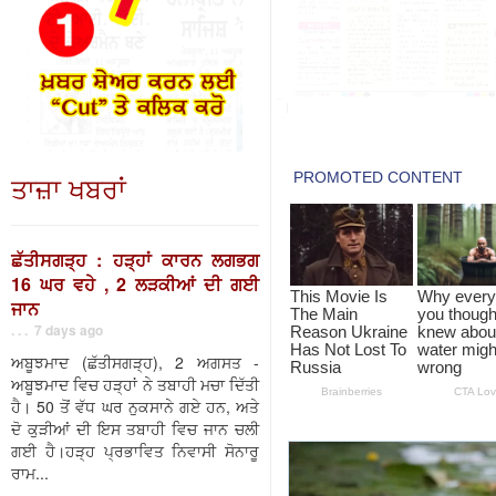
ਤਾਜ਼ਾ ਖਬਰਾਂ
ਛੱਤੀਸਗੜ੍ਹ : ਹੜ੍ਹਾਂ ਕਾਰਨ ਲਗਭਗ
16 ਘਰ ਵਹੇ , 2 ਲੜਕੀਆਂ ਦੀ ਗਈ
ਜਾਨ
. . . 7 days ago
ਅਬੂਝਮਾਦ (ਛੱਤੀਸਗੜ੍ਹ), 2 ਅਗਸਤ -
ਅਬੂਝਮਾਦ ਵਿਚ ਹੜ੍ਹਾਂ ਨੇ ਤਬਾਹੀ ਮਚਾ ਦਿੱਤੀ
ਹੈ। 50 ਤੋਂ ਵੱਧ ਘਰ ਨੁਕਸਾਨੇ ਗਏ ਹਨ, ਅਤੇ
ਦੋ ਕੁੜੀਆਂ ਦੀ ਇਸ ਤਬਾਹੀ ਵਿਚ ਜਾਨ ਚਲੀ
ਗਈ ਹੈ।ਹੜ੍ਹ ਪ੍ਰਭਾਵਿਤ ਨਿਵਾਸੀ ਸੋਨਾਰੂ
ਰਾਮ...