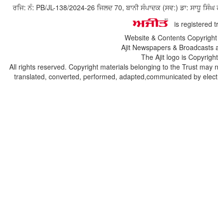
ਰਜਿ: ਨੰ: PB/JL-138/2024-26 ਜਿਲਦ 70, ਬਾਨੀ ਸੰਪਾਦਕ (ਸਵ:) ਡਾ: ਸਾਧੂ ਸ
is registered 
Website & Contents Copyrigh
Ajit Newspapers & Broadcasts 
The Ajit logo is Copyrig
All rights reserved. Copyright materials belonging to the Trust may 
translated, converted, performed, adapted,communicated by electro