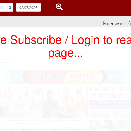
11
12
ਵਿਚਾਰ ਪ੍ਰਵਾਹ: ਜੇ ਸਿਆ
e Subscribe / Login to rea
page...