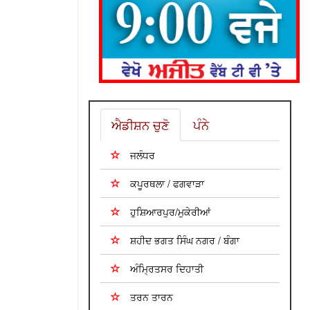
ਐਡੀਸ਼ਨ ਚੁਣੋ
ਪੰਨੇ
ਜਲੰਧਰ
ਕਪੂਰਥਲਾ / ਫਗਵਾੜਾ
ਹੁਸ਼ਿਆਰਪੁਰ/ਮੁਕੇਰੀਆਂ
ਸ਼ਹੀਦ ਭਗਤ ਸਿੰਘ ਨਗਰ / ਬੰਗਾ
ਅੰਮ੍ਰਿਤਸਰ ਦਿਹਾਤੀ
ਤਰਨ ਤਾਰਨ