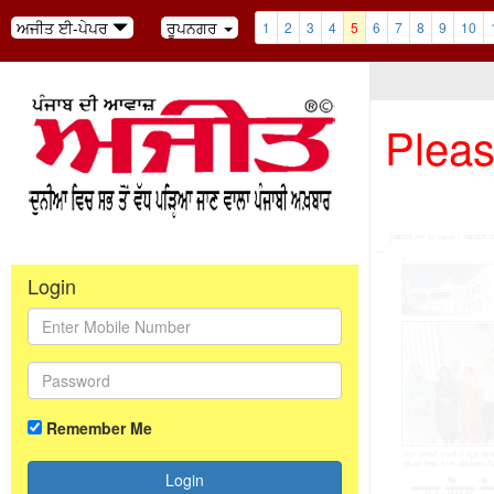
ਅਜੀਤ ਈ-ਪੇਪਰ
ਰੂਪਨਗਰ
1
2
3
4
5
6
7
8
9
10
Pleas
Login
Remember Me