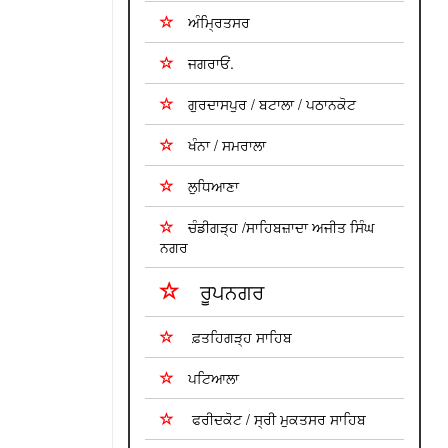
ਅੰਮ੍ਰਿਤਸਰ
ਜਗਰਾਓਂ.
ਗੁਰਦਾਸਪੁਰ / ਬਟਾਲਾ / ਪਠਾਨਕੋਟ
ਖੰਨਾ / ਸਮਰਾਲਾ
ਲੁਧਿਆਣਾ
ਚੰਡੀਗੜ੍ਹ /ਸਾਹਿਬਜ਼ਾਦਾ ਅਜੀਤ ਸਿੰਘ
ਨਗਰ
ਰੂਪਨਗਰ
ਫ਼ਤਹਿਗੜ੍ਹ ਸਾਹਿਬ
ਪਟਿਆਲਾ
ਫਰੀਦਕੋਟ / ਸ੍ਰੀ ਮੁਕਤਸਰ ਸਾਹਿਬ