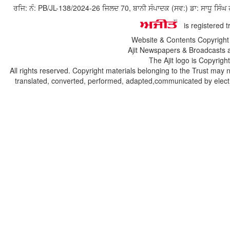
ਰਜਿ: ਨੰ: PB/JL-138/2024-26 ਜਿਲਦ 70, ਬਾਨੀ ਸੰਪਾਦਕ (ਸਵ:) ਡਾ: ਸਾਧੂ ਸ
is registered 
Website & Contents Copyrigh
Ajit Newspapers & Broadcasts 
The Ajit logo is Copyrig
All rights reserved. Copyright materials belonging to the Trust may 
translated, converted, performed, adapted,communicated by electro