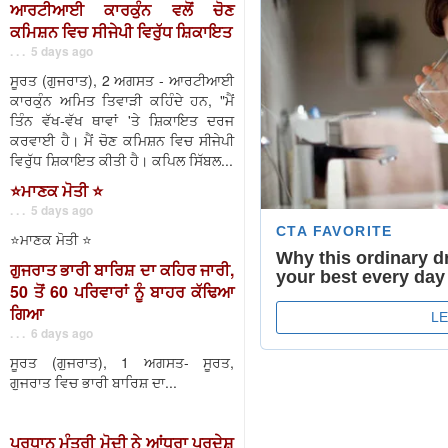
ਆਰਟੀਆਈ ਕਾਰਕੁੰਨ ਵਲੋਂ ਚੋਣ
ਕਮਿਸ਼ਨ ਵਿਚ ਸੀਜੇਪੀ ਵਿਰੁੱਧ ਸ਼ਿਕਾਇਤ
. . . 5 days ago
ਸੂਰਤ (ਗੁਜਰਾਤ), 2 ਅਗਸਤ - ਆਰਟੀਆਈ
ਕਾਰਕੁੰਨ ਅਮਿਤ ਤਿਵਾੜੀ ਕਹਿੰਦੇ ਹਨ, "ਮੈਂ
ਤਿੰਨ ਵੱਖ-ਵੱਖ ਥਾਵਾਂ 'ਤੇ ਸ਼ਿਕਾਇਤ ਦਰਜ
ਕਰਵਾਈ ਹੈ। ਮੈਂ ਚੋਣ ਕਮਿਸ਼ਨ ਵਿਚ ਸੀਜੇਪੀ
ਵਿਰੁੱਧ ਸ਼ਿਕਾਇਤ ਕੀਤੀ ਹੈ। ਕਪਿਲ ਸਿੱਬਲ...
⭐️ਮਾਣਕ ਮੋਤੀ ⭐️
. . . 5 days ago
⭐️ਮਾਣਕ ਮੋਤੀ ⭐️
ਗੁਜਰਾਤ ਭਾਰੀ ਬਾਰਿਸ਼ ਦਾ ਕਹਿਰ ਜਾਰੀ,
50 ਤੋਂ 60 ਪਰਿਵਾਰਾਂ ਨੂੰ ਬਾਹਰ ਕੱਢਿਆ
ਗਿਆ
. . . 6 days ago
ਸੂਰਤ (ਗੁਜਰਾਤ), 1 ਅਗਸਤ- ਸੂਰਤ,
ਗੁਜਰਾਤ ਵਿਚ ਭਾਰੀ ਬਾਰਿਸ਼ ਦਾ...
ਪ੍ਰਧਾਨ ਮੰਤਰੀ ਮੋਦੀ ਨੇ ਆਂਧਰਾ ਪ੍ਰਦੇਸ਼