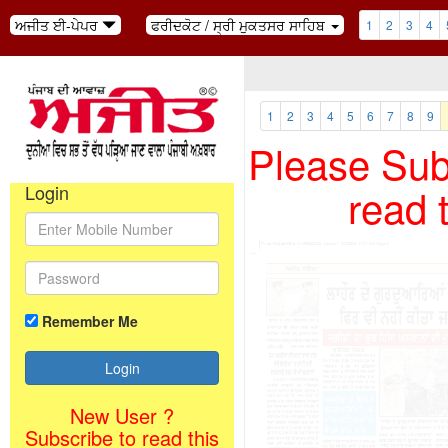
ਅਜੀਤ ਈ-ਪੇਪਰ
ਫਰੀਦਕੋਟ / ਸ੍ਰੀ ਮੁਕਤਸਰ ਸਾਹਿਬ
1
2
3
4
1
2
3
4
5
6
7
8
9
Please Subs
read 
Login
Remember Me
New User ?
Subscribe to read this