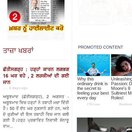
ਤਾਜ਼ਾ ਖਬਰਾਂ
ਛੱਤੀਸਗੜ੍ਹ : ਹੜ੍ਹਾਂ ਕਾਰਨ ਲਗਭਗ
16 ਘਰ ਵਹੇ , 2 ਲੜਕੀਆਂ ਦੀ ਗਈ
ਜਾਨ
. . . 8 days ago
ਅਬੂਝਮਾਦ (ਛੱਤੀਸਗੜ੍ਹ), 2 ਅਗਸਤ -
ਅਬੂਝਮਾਦ ਵਿਚ ਹੜ੍ਹਾਂ ਨੇ ਤਬਾਹੀ ਮਚਾ ਦਿੱਤੀ
ਹੈ। 50 ਤੋਂ ਵੱਧ ਘਰ ਨੁਕਸਾਨੇ ਗਏ ਹਨ, ਅਤੇ
ਦੋ ਕੁੜੀਆਂ ਦੀ ਇਸ ਤਬਾਹੀ ਵਿਚ ਜਾਨ ਚਲੀ
ਗਈ ਹੈ।ਹੜ੍ਹ ਪ੍ਰਭਾਵਿਤ ਨਿਵਾਸੀ ਸੋਨਾਰੂ
ਰਾਮ...