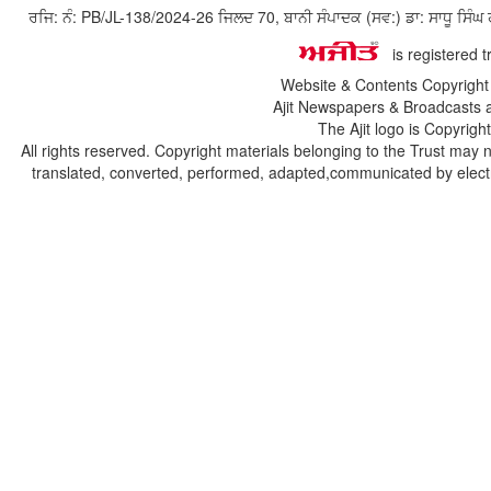
ਰਜਿ: ਨੰ: PB/JL-138/2024-26 ਜਿਲਦ 70, ਬਾਨੀ ਸੰਪਾਦਕ (ਸਵ:) ਡਾ: ਸਾਧੂ ਸ
is registered 
Website & Contents Copyrigh
Ajit Newspapers & Broadcasts 
The Ajit logo is Copyrig
All rights reserved. Copyright materials belonging to the Trust may 
translated, converted, performed, adapted,communicated by electro