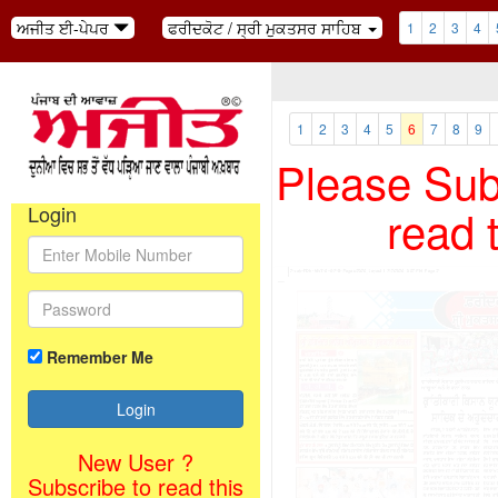
ਅਜੀਤ ਈ-ਪੇਪਰ
ਫਰੀਦਕੋਟ / ਸ੍ਰੀ ਮੁਕਤਸਰ ਸਾਹਿਬ
1
2
3
4
1
2
3
4
5
6
7
8
9
Please Subs
read 
Login
Remember Me
New User ?
Subscribe to read this