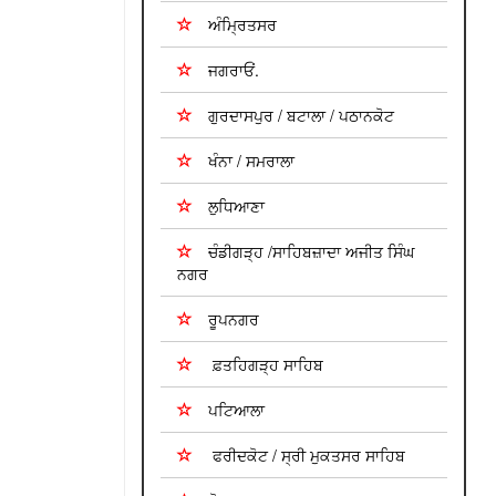
ਅੰਮ੍ਰਿਤਸਰ
ਜਗਰਾਓਂ.
ਗੁਰਦਾਸਪੁਰ / ਬਟਾਲਾ / ਪਠਾਨਕੋਟ
ਖੰਨਾ / ਸਮਰਾਲਾ
ਲੁਧਿਆਣਾ
ਚੰਡੀਗੜ੍ਹ /ਸਾਹਿਬਜ਼ਾਦਾ ਅਜੀਤ ਸਿੰਘ
ਨਗਰ
ਰੂਪਨਗਰ
ਫ਼ਤਹਿਗੜ੍ਹ ਸਾਹਿਬ
ਪਟਿਆਲਾ
ਫਰੀਦਕੋਟ / ਸ੍ਰੀ ਮੁਕਤਸਰ ਸਾਹਿਬ