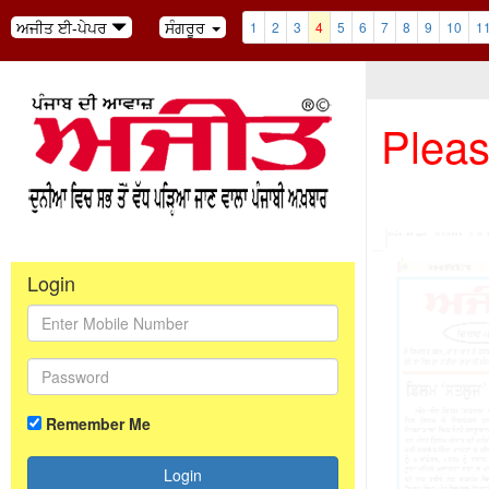
ਅਜੀਤ ਈ-ਪੇਪਰ
ਸੰਗਰੂਰ
1
2
3
4
5
6
7
8
9
10
1
Pleas
Login
Remember Me