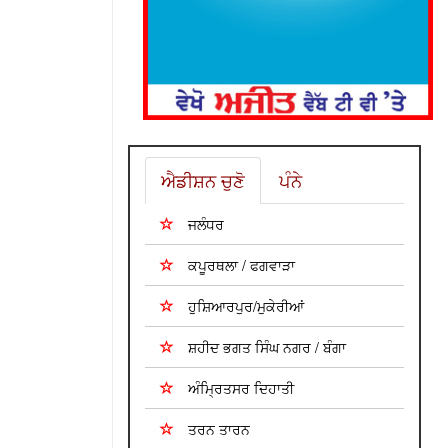
ਐਡੀਸ਼ਨ ਚੁਣੋ
ਪੰਨੇ
ਜਲੰਧਰ
ਕਪੂਰਥਲਾ / ਫਗਵਾੜਾ
ਹੁਸ਼ਿਆਰਪੁਰ/ਮੁਕੇਰੀਆਂ
ਸ਼ਹੀਦ ਭਗਤ ਸਿੰਘ ਨਗਰ / ਬੰਗਾ
ਅੰਮ੍ਰਿਤਸਰ ਦਿਹਾਤੀ
ਤਰਨ ਤਾਰਨ