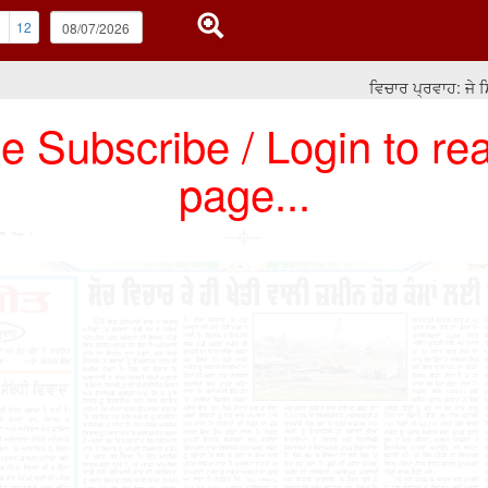
1
12
ਵਿਚਾਰ ਪ੍ਰਵਾਹ: ਜੇ ਸਿਆ
e Subscribe / Login to rea
page...