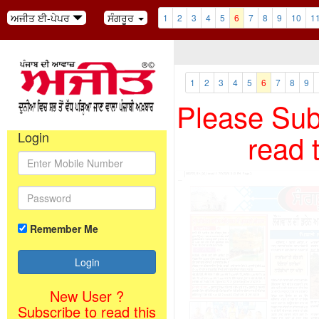
ਅਜੀਤ ਈ-ਪੇਪਰ
ਸੰਗਰੂਰ
1
2
3
4
5
6
7
8
9
10
1
1
2
3
4
5
6
7
8
9
Please Subs
read 
Login
Remember Me
New User ?
Subscribe to read this