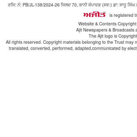
ਰਜਿ: ਨੰ: PB/JL-138/2024-26 ਜਿਲਦ 70, ਬਾਨੀ ਸੰਪਾਦਕ (ਸਵ:) ਡਾ: ਸਾਧੂ ਸ
is registered 
Website & Contents Copyrigh
Ajit Newspapers & Broadcasts 
The Ajit logo is Copyrig
All rights reserved. Copyright materials belonging to the Trust may 
translated, converted, performed, adapted,communicated by electro