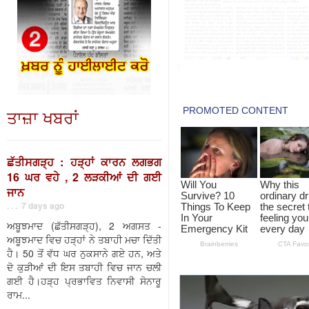
ਤਾਜ਼ਾ ਖਬਰਾਂ
ਛੱਤੀਸਗੜ੍ਹ : ਹੜ੍ਹਾਂ ਕਾਰਨ ਲਗਭਗ
16 ਘਰ ਵਹੇ , 2 ਲੜਕੀਆਂ ਦੀ ਗਈ
ਜਾਨ
. . . 7 days ago
ਅਬੂਝਮਾਦ (ਛੱਤੀਸਗੜ੍ਹ), 2 ਅਗਸਤ -
ਅਬੂਝਮਾਦ ਵਿਚ ਹੜ੍ਹਾਂ ਨੇ ਤਬਾਹੀ ਮਚਾ ਦਿੱਤੀ
ਹੈ। 50 ਤੋਂ ਵੱਧ ਘਰ ਨੁਕਸਾਨੇ ਗਏ ਹਨ, ਅਤੇ
ਦੋ ਕੁੜੀਆਂ ਦੀ ਇਸ ਤਬਾਹੀ ਵਿਚ ਜਾਨ ਚਲੀ
ਗਈ ਹੈ।ਹੜ੍ਹ ਪ੍ਰਭਾਵਿਤ ਨਿਵਾਸੀ ਸੋਨਾਰੂ
ਰਾਮ...