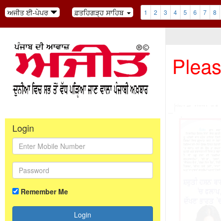
ਅਜੀਤ ਈ-ਪੇਪਰ
ਫ਼ਤਹਿਗੜ੍ਹ ਸਾਹਿਬ
1
2
3
4
5
6
7
8
Pleas
Login
Remember Me