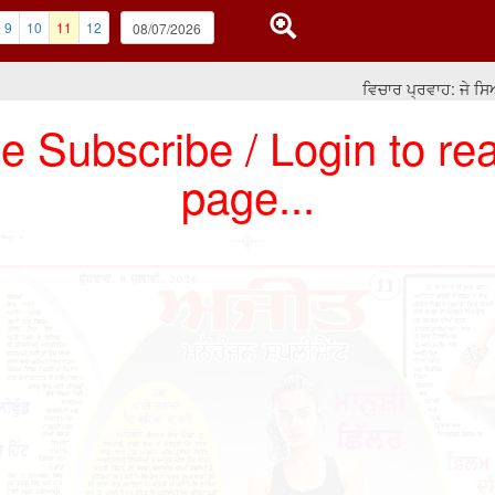
9
10
11
12
ਵਿਚਾਰ ਪ੍ਰਵਾਹ: ਜੇ ਸਿਆਸਤ 
e Subscribe / Login to rea
page...