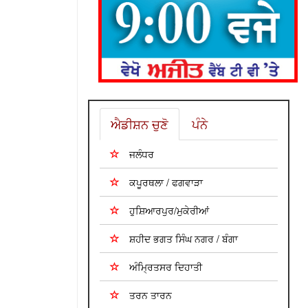
ਐਡੀਸ਼ਨ ਚੁਣੋ
ਪੰਨੇ
ਜਲੰਧਰ
ਕਪੂਰਥਲਾ / ਫਗਵਾੜਾ
ਹੁਸ਼ਿਆਰਪੁਰ/ਮੁਕੇਰੀਆਂ
ਸ਼ਹੀਦ ਭਗਤ ਸਿੰਘ ਨਗਰ / ਬੰਗਾ
ਅੰਮ੍ਰਿਤਸਰ ਦਿਹਾਤੀ
ਤਰਨ ਤਾਰਨ