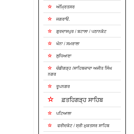
ਅੰਮ੍ਰਿਤਸਰ
ਜਗਰਾਓਂ.
ਗੁਰਦਾਸਪੁਰ / ਬਟਾਲਾ / ਪਠਾਨਕੋਟ
ਖੰਨਾ / ਸਮਰਾਲਾ
ਲੁਧਿਆਣਾ
ਚੰਡੀਗੜ੍ਹ /ਸਾਹਿਬਜ਼ਾਦਾ ਅਜੀਤ ਸਿੰਘ
ਨਗਰ
ਰੂਪਨਗਰ
ਫ਼ਤਹਿਗੜ੍ਹ ਸਾਹਿਬ
ਪਟਿਆਲਾ
ਫਰੀਦਕੋਟ / ਸ੍ਰੀ ਮੁਕਤਸਰ ਸਾਹਿਬ