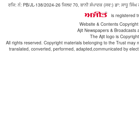
ਰਜਿ: ਨੰ: PB/JL-138/2024-26 ਜਿਲਦ 70, ਬਾਨੀ ਸੰਪਾਦਕ (ਸਵ:) ਡਾ: ਸਾਧੂ ਸ
is registered 
Website & Contents Copyrigh
Ajit Newspapers & Broadcasts 
The Ajit logo is Copyrig
All rights reserved. Copyright materials belonging to the Trust may 
translated, converted, performed, adapted,communicated by electro