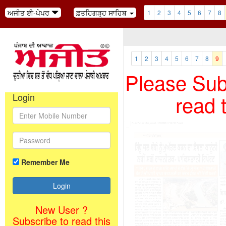
ਅਜੀਤ ਈ-ਪੇਪਰ
ਫ਼ਤਹਿਗੜ੍ਹ ਸਾਹਿਬ
1
2
3
4
5
6
7
8
1
2
3
4
5
6
7
8
9
Please Subs
read 
Login
Remember Me
New User ?
Subscribe to read this