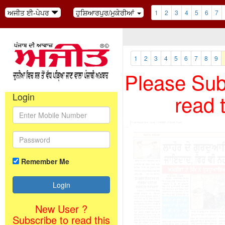
ਅਜੀਤ ਈ-ਪੇਪਰ
ਹੁਸ਼ਿਆਰਪੁਰ/ਮੁਕੇਰੀਆਂ
1
2
3
4
5
6
7
1
2
3
4
5
6
7
8
9
Please Subs
read 
Login
Remember Me
New User ?
Subscribe to read this