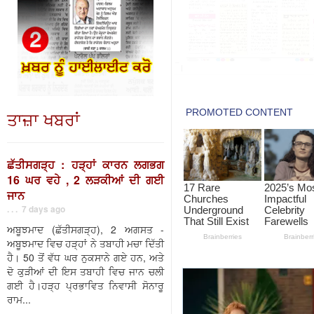
ਤਾਜ਼ਾ ਖਬਰਾਂ
ਛੱਤੀਸਗੜ੍ਹ : ਹੜ੍ਹਾਂ ਕਾਰਨ ਲਗਭਗ
16 ਘਰ ਵਹੇ , 2 ਲੜਕੀਆਂ ਦੀ ਗਈ
ਜਾਨ
. . . 7 days ago
ਅਬੂਝਮਾਦ (ਛੱਤੀਸਗੜ੍ਹ), 2 ਅਗਸਤ -
ਅਬੂਝਮਾਦ ਵਿਚ ਹੜ੍ਹਾਂ ਨੇ ਤਬਾਹੀ ਮਚਾ ਦਿੱਤੀ
ਹੈ। 50 ਤੋਂ ਵੱਧ ਘਰ ਨੁਕਸਾਨੇ ਗਏ ਹਨ, ਅਤੇ
ਦੋ ਕੁੜੀਆਂ ਦੀ ਇਸ ਤਬਾਹੀ ਵਿਚ ਜਾਨ ਚਲੀ
ਗਈ ਹੈ।ਹੜ੍ਹ ਪ੍ਰਭਾਵਿਤ ਨਿਵਾਸੀ ਸੋਨਾਰੂ
ਰਾਮ...