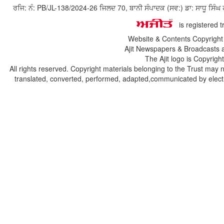
ਰਜਿ: ਨੰ: PB/JL-138/2024-26 ਜਿਲਦ 70, ਬਾਨੀ ਸੰਪਾਦਕ (ਸਵ:) ਡਾ: ਸਾਧੂ ਸ
is registered 
Website & Contents Copyrigh
Ajit Newspapers & Broadcasts 
The Ajit logo is Copyrig
All rights reserved. Copyright materials belonging to the Trust may 
translated, converted, performed, adapted,communicated by electro