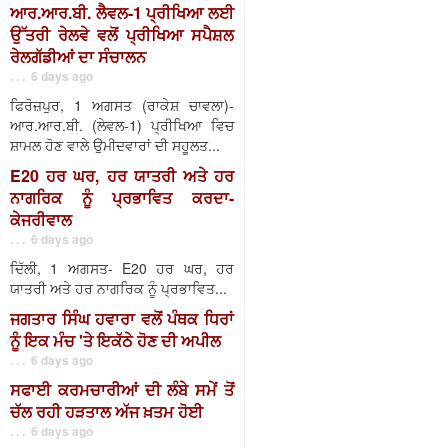
ਆਰ.ਆਰ.ਬੀ. ਲੈਵਲ-1 ਪ੍ਰੀਖਿਆ ਲਈ
ਉੱਤਰੀ ਰੇਲਵੇ ਵਲੋਂ ਪ੍ਰੀਖਿਆ ਸਪੈਸ਼ਲ
ਰੇਲਗੱਡੀਆਂ ਦਾ ਸੰਚਾਲਨ
. . . 6 days ago
ਫਿਰੋਜ਼ਪੁਰ, 1 ਅਗਸਤ (ਰਾਕੇਸ਼ ਚਾਵਲਾ)-
ਆਰ.ਆਰ.ਬੀ. (ਲੇਵਲ-1) ਪ੍ਰੀਖਿਆ ਵਿਚ
ਸ਼ਾਮਲ ਹੋਣ ਵਾਲੇ ਉਮੀਦਵਾਰਾਂ ਦੀ ਸਹੂਲਤ...
E20 ਹਰ ਘਰ, ਹਰ ਯਾਤਰੀ ਅਤੇ ਹਰ
ਨਾਗਰਿਕ ਨੂੰ ਪ੍ਰਭਾਵਿਤ ਕਰਦਾ-
ਕੇਜਰੀਵਾਲ
. . . 6 days ago
ਦਿੱਲੀ, 1 ਅਗਸਤ- E20 ਹਰ ਘਰ, ਹਰ
ਯਾਤਰੀ ਅਤੇ ਹਰ ਨਾਗਰਿਕ ਨੂੰ ਪ੍ਰਭਾਵਿਤ...
ਜਗਤਾਰ ਸਿੰਘ ਹਵਾਰਾ ਵਲੋਂ ਪੰਥਕ ਧਿਰਾਂ
ਨੂੰ ਇਕ ਮੰਚ 'ਤੇ ਇਕੱਠੇ ਹੋਣ ਦੀ ਅਪੀਲ
. . . 6 days ago
ਸਫਾਈ ਕਰਮਚਾਰੀਆਂ ਦੀ ਲੰਬੇ ਸਮੇਂ ਤੋਂ
ਚੱਲ ਰਹੀ ਹੜਤਾਲ ਅੱਜ ਖ਼ਤਮ ਹੋਈ
. . . 6 days ago