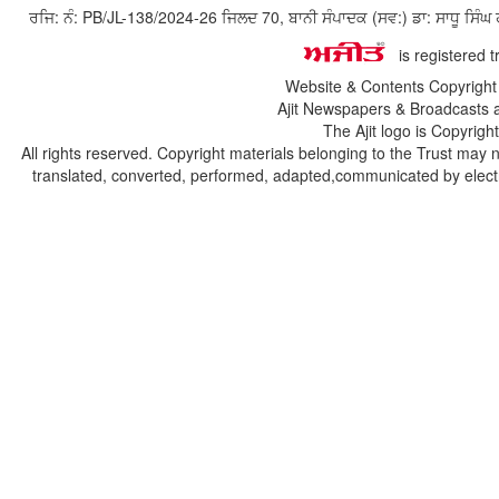
ਰਜਿ: ਨੰ: PB/JL-138/2024-26 ਜਿਲਦ 70, ਬਾਨੀ ਸੰਪਾਦਕ (ਸਵ:) ਡਾ: ਸਾਧੂ ਸ
is registered 
Website & Contents Copyrigh
Ajit Newspapers & Broadcasts 
The Ajit logo is Copyrig
All rights reserved. Copyright materials belonging to the Trust may 
translated, converted, performed, adapted,communicated by electro