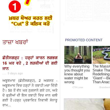
ਤਾਜ਼ਾ ਖਬਰਾਂ
ਛੱਤੀਸਗੜ੍ਹ : ਹੜ੍ਹਾਂ ਕਾਰਨ ਲਗਭਗ
16 ਘਰ ਵਹੇ , 2 ਲੜਕੀਆਂ ਦੀ ਗਈ
ਜਾਨ
. . . 5 days ago
ਅਬੂਝਮਾਦ (ਛੱਤੀਸਗੜ੍ਹ), 2 ਅਗਸਤ -
ਅਬੂਝਮਾਦ ਵਿਚ ਹੜ੍ਹਾਂ ਨੇ ਤਬਾਹੀ ਮਚਾ ਦਿੱਤੀ
ਹੈ। 50 ਤੋਂ ਵੱਧ ਘਰ ਨੁਕਸਾਨੇ ਗਏ ਹਨ, ਅਤੇ
ਦੋ ਕੁੜੀਆਂ ਦੀ ਇਸ ਤਬਾਹੀ ਵਿਚ ਜਾਨ ਚਲੀ
ਗਈ ਹੈ।ਹੜ੍ਹ ਪ੍ਰਭਾਵਿਤ ਨਿਵਾਸੀ ਸੋਨਾਰੂ
ਰਾਮ...