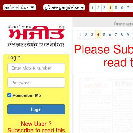
ਅਜੀਤ ਈ-ਪੇਪਰ
ਹੁਸ਼ਿਆਰਪੁਰ/ਮੁਕੇਰੀਆਂ
1
2
3
4
5
6
7
ਵਿਚਾਰ ਪ੍ਰਵਾਹ
1
2
3
4
5
6
7
8
9
Please Subs
read 
Login
Remember Me
New User ?
Subscribe to read this