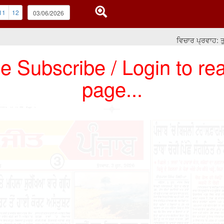
11
12
ਵਿਚਾਰ ਪ੍ਰਵਾਹ: ਤੁਸੀਂ 
e Subscribe / Login to rea
page...