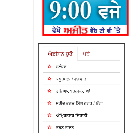
ਐਡੀਸ਼ਨ ਚੁਣੋ
ਪੰਨੇ
ਜਲੰਧਰ
ਕਪੂਰਥਲਾ / ਫਗਵਾੜਾ
ਹੁਸ਼ਿਆਰਪੁਰ/ਮੁਕੇਰੀਆਂ
ਸ਼ਹੀਦ ਭਗਤ ਸਿੰਘ ਨਗਰ / ਬੰਗਾ
ਅੰਮ੍ਰਿਤਸਰ ਦਿਹਾਤੀ
ਤਰਨ ਤਾਰਨ