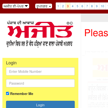
ਅਜੀਤ ਈ-ਪੇਪਰ
ਰੂਪਨਗਰ
1
2
3
4
5
6
7
8
9
10
Pleas
Login
Remember Me