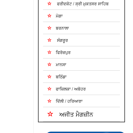
ਫਰੀਦਕੋਟ / ਸ੍ਰੀ ਮੁਕਤਸਰ ਸਾਹਿਬ
ਮੋਗਾ
ਬਰਨਾਲਾ
ਸੰਗਰੂਰ
ਫਿਰੋਜ਼ਪੁਰ
ਮਾਨਸਾ
ਬਠਿੰਡਾ
ਫਾਜ਼ਿਲਕਾ / ਅਬੋਹਰ
ਦਿੱਲੀ / ਹਰਿਆਣਾ
ਅਜੀਤ ਮੈਗਜ਼ੀਨ