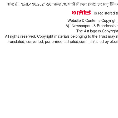
ਰਜਿ: ਨੰ: PB/JL-138/2024-26 ਜਿਲਦ 70, ਬਾਨੀ ਸੰਪਾਦਕ (ਸਵ:) ਡਾ: ਸਾਧੂ ਸ
is registered 
Website & Contents Copyrigh
Ajit Newspapers & Broadcasts 
The Ajit logo is Copyrig
All rights reserved. Copyright materials belonging to the Trust may 
translated, converted, performed, adapted,communicated by electro