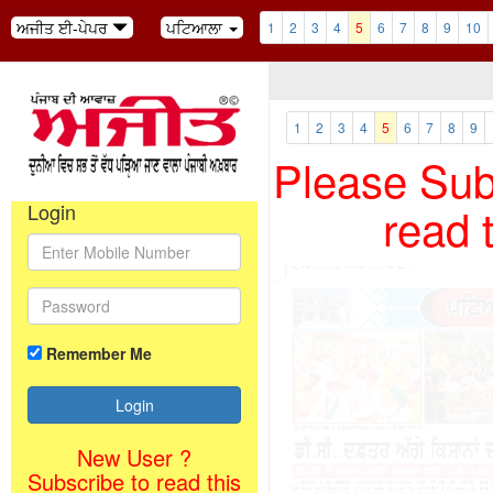
ਅਜੀਤ ਈ-ਪੇਪਰ
ਪਟਿਆਲਾ
1
2
3
4
5
6
7
8
9
10
1
2
3
4
5
6
7
8
9
Please Subs
read 
Login
Remember Me
New User ?
Subscribe to read this