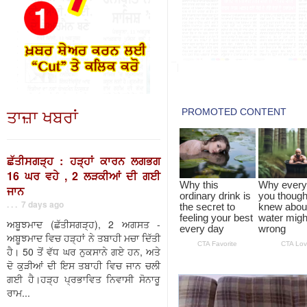
ਤਾਜ਼ਾ ਖਬਰਾਂ
ਛੱਤੀਸਗੜ੍ਹ : ਹੜ੍ਹਾਂ ਕਾਰਨ ਲਗਭਗ
16 ਘਰ ਵਹੇ , 2 ਲੜਕੀਆਂ ਦੀ ਗਈ
ਜਾਨ
. . . 7 days ago
ਅਬੂਝਮਾਦ (ਛੱਤੀਸਗੜ੍ਹ), 2 ਅਗਸਤ -
ਅਬੂਝਮਾਦ ਵਿਚ ਹੜ੍ਹਾਂ ਨੇ ਤਬਾਹੀ ਮਚਾ ਦਿੱਤੀ
ਹੈ। 50 ਤੋਂ ਵੱਧ ਘਰ ਨੁਕਸਾਨੇ ਗਏ ਹਨ, ਅਤੇ
ਦੋ ਕੁੜੀਆਂ ਦੀ ਇਸ ਤਬਾਹੀ ਵਿਚ ਜਾਨ ਚਲੀ
ਗਈ ਹੈ।ਹੜ੍ਹ ਪ੍ਰਭਾਵਿਤ ਨਿਵਾਸੀ ਸੋਨਾਰੂ
ਰਾਮ...