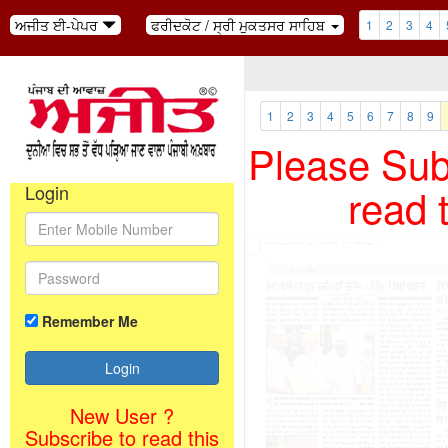
ਅਜੀਤ ਈ-ਪੇਪਰ
ਫਰੀਦਕੋਟ / ਸ੍ਰੀ ਮੁਕਤਸਰ ਸਾਹਿਬ
1
2
3
4
1
2
3
4
5
6
7
8
9
Please Subs
read 
Login
Remember Me
New User ?
Subscribe to read this