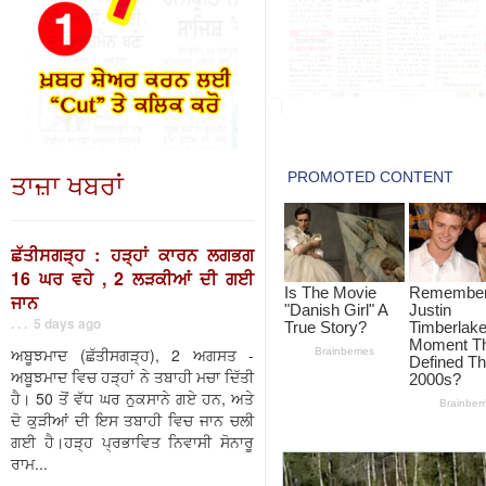
ਤਾਜ਼ਾ ਖਬਰਾਂ
ਛੱਤੀਸਗੜ੍ਹ : ਹੜ੍ਹਾਂ ਕਾਰਨ ਲਗਭਗ
16 ਘਰ ਵਹੇ , 2 ਲੜਕੀਆਂ ਦੀ ਗਈ
ਜਾਨ
. . . 5 days ago
ਅਬੂਝਮਾਦ (ਛੱਤੀਸਗੜ੍ਹ), 2 ਅਗਸਤ -
ਅਬੂਝਮਾਦ ਵਿਚ ਹੜ੍ਹਾਂ ਨੇ ਤਬਾਹੀ ਮਚਾ ਦਿੱਤੀ
ਹੈ। 50 ਤੋਂ ਵੱਧ ਘਰ ਨੁਕਸਾਨੇ ਗਏ ਹਨ, ਅਤੇ
ਦੋ ਕੁੜੀਆਂ ਦੀ ਇਸ ਤਬਾਹੀ ਵਿਚ ਜਾਨ ਚਲੀ
ਗਈ ਹੈ।ਹੜ੍ਹ ਪ੍ਰਭਾਵਿਤ ਨਿਵਾਸੀ ਸੋਨਾਰੂ
ਰਾਮ...