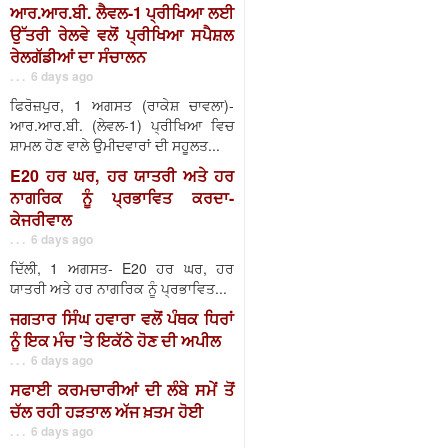
ਆਰ.ਆਰ.ਬੀ. ਲੈਵਲ-1 ਪ੍ਰੀਖਿਆ ਲਈ
ਉੱਤਰੀ ਰੇਲਵੇ ਵਲੋਂ ਪ੍ਰੀਖਿਆ ਸਪੈਸ਼ਲ
ਰੇਲਗੱਡੀਆਂ ਦਾ ਸੰਚਾਲਨ
. . . 6 days ago
ਫਿਰੋਜ਼ਪੁਰ, 1 ਅਗਸਤ (ਰਾਕੇਸ਼ ਚਾਵਲਾ)-
ਆਰ.ਆਰ.ਬੀ. (ਲੇਵਲ-1) ਪ੍ਰੀਖਿਆ ਵਿਚ
ਸ਼ਾਮਲ ਹੋਣ ਵਾਲੇ ਉਮੀਦਵਾਰਾਂ ਦੀ ਸਹੂਲਤ...
E20 ਹਰ ਘਰ, ਹਰ ਯਾਤਰੀ ਅਤੇ ਹਰ
ਨਾਗਰਿਕ ਨੂੰ ਪ੍ਰਭਾਵਿਤ ਕਰਦਾ-
ਕੇਜਰੀਵਾਲ
. . . 6 days ago
ਦਿੱਲੀ, 1 ਅਗਸਤ- E20 ਹਰ ਘਰ, ਹਰ
ਯਾਤਰੀ ਅਤੇ ਹਰ ਨਾਗਰਿਕ ਨੂੰ ਪ੍ਰਭਾਵਿਤ...
ਜਗਤਾਰ ਸਿੰਘ ਹਵਾਰਾ ਵਲੋਂ ਪੰਥਕ ਧਿਰਾਂ
ਨੂੰ ਇਕ ਮੰਚ 'ਤੇ ਇਕੱਠੇ ਹੋਣ ਦੀ ਅਪੀਲ
. . . 6 days ago
ਸਫਾਈ ਕਰਮਚਾਰੀਆਂ ਦੀ ਲੰਬੇ ਸਮੇਂ ਤੋਂ
ਚੱਲ ਰਹੀ ਹੜਤਾਲ ਅੱਜ ਖ਼ਤਮ ਹੋਈ
. . . 6 days ago