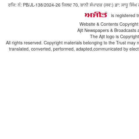
ਰਜਿ: ਨੰ: PB/JL-138/2024-26 ਜਿਲਦ 70, ਬਾਨੀ ਸੰਪਾਦਕ (ਸਵ:) ਡਾ: ਸਾਧੂ ਸ
is registered 
Website & Contents Copyrigh
Ajit Newspapers & Broadcasts 
The Ajit logo is Copyrig
All rights reserved. Copyright materials belonging to the Trust may 
translated, converted, performed, adapted,communicated by electro