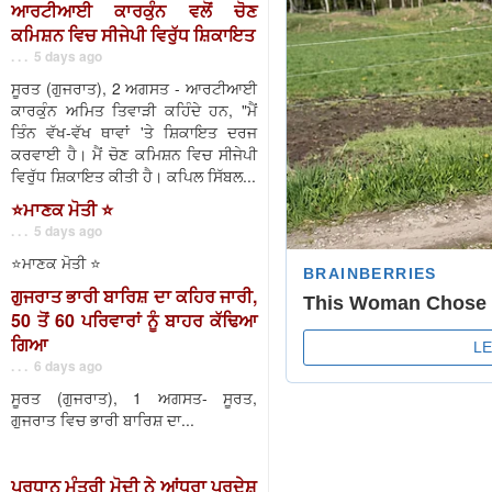
ਆਰਟੀਆਈ ਕਾਰਕੁੰਨ ਵਲੋਂ ਚੋਣ
ਕਮਿਸ਼ਨ ਵਿਚ ਸੀਜੇਪੀ ਵਿਰੁੱਧ ਸ਼ਿਕਾਇਤ
. . . 5 days ago
ਸੂਰਤ (ਗੁਜਰਾਤ), 2 ਅਗਸਤ - ਆਰਟੀਆਈ
ਕਾਰਕੁੰਨ ਅਮਿਤ ਤਿਵਾੜੀ ਕਹਿੰਦੇ ਹਨ, "ਮੈਂ
ਤਿੰਨ ਵੱਖ-ਵੱਖ ਥਾਵਾਂ 'ਤੇ ਸ਼ਿਕਾਇਤ ਦਰਜ
ਕਰਵਾਈ ਹੈ। ਮੈਂ ਚੋਣ ਕਮਿਸ਼ਨ ਵਿਚ ਸੀਜੇਪੀ
ਵਿਰੁੱਧ ਸ਼ਿਕਾਇਤ ਕੀਤੀ ਹੈ। ਕਪਿਲ ਸਿੱਬਲ...
⭐️ਮਾਣਕ ਮੋਤੀ ⭐️
. . . 5 days ago
⭐️ਮਾਣਕ ਮੋਤੀ ⭐️
ਗੁਜਰਾਤ ਭਾਰੀ ਬਾਰਿਸ਼ ਦਾ ਕਹਿਰ ਜਾਰੀ,
50 ਤੋਂ 60 ਪਰਿਵਾਰਾਂ ਨੂੰ ਬਾਹਰ ਕੱਢਿਆ
ਗਿਆ
. . . 6 days ago
ਸੂਰਤ (ਗੁਜਰਾਤ), 1 ਅਗਸਤ- ਸੂਰਤ,
ਗੁਜਰਾਤ ਵਿਚ ਭਾਰੀ ਬਾਰਿਸ਼ ਦਾ...
ਪ੍ਰਧਾਨ ਮੰਤਰੀ ਮੋਦੀ ਨੇ ਆਂਧਰਾ ਪ੍ਰਦੇਸ਼