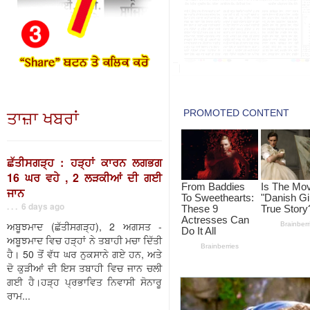
ਤਾਜ਼ਾ ਖਬਰਾਂ
ਛੱਤੀਸਗੜ੍ਹ : ਹੜ੍ਹਾਂ ਕਾਰਨ ਲਗਭਗ
16 ਘਰ ਵਹੇ , 2 ਲੜਕੀਆਂ ਦੀ ਗਈ
ਜਾਨ
. . . 6 days ago
ਅਬੂਝਮਾਦ (ਛੱਤੀਸਗੜ੍ਹ), 2 ਅਗਸਤ -
ਅਬੂਝਮਾਦ ਵਿਚ ਹੜ੍ਹਾਂ ਨੇ ਤਬਾਹੀ ਮਚਾ ਦਿੱਤੀ
ਹੈ। 50 ਤੋਂ ਵੱਧ ਘਰ ਨੁਕਸਾਨੇ ਗਏ ਹਨ, ਅਤੇ
ਦੋ ਕੁੜੀਆਂ ਦੀ ਇਸ ਤਬਾਹੀ ਵਿਚ ਜਾਨ ਚਲੀ
ਗਈ ਹੈ।ਹੜ੍ਹ ਪ੍ਰਭਾਵਿਤ ਨਿਵਾਸੀ ਸੋਨਾਰੂ
ਰਾਮ...