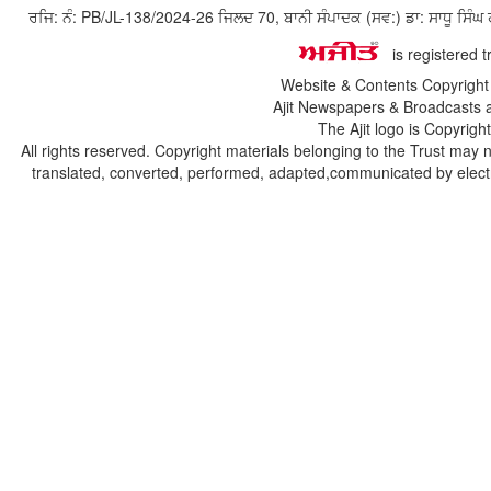
ਰਜਿ: ਨੰ: PB/JL-138/2024-26 ਜਿਲਦ 70, ਬਾਨੀ ਸੰਪਾਦਕ (ਸਵ:) ਡਾ: ਸਾਧੂ ਸ
is registered 
Website & Contents Copyrigh
Ajit Newspapers & Broadcasts 
The Ajit logo is Copyrig
All rights reserved. Copyright materials belonging to the Trust may 
translated, converted, performed, adapted,communicated by electro