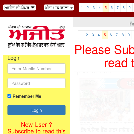
ਅਜੀਤ ਈ-ਪੇਪਰ
ਖੰਨਾ / ਸਮਰਾਲਾ
1
2
3
4
5
6
7
8
9
ਵਿਚਾ
1
2
3
4
5
6
7
8
9
Please Subs
read 
Login
Remember Me
New User ?
Subscribe to read this