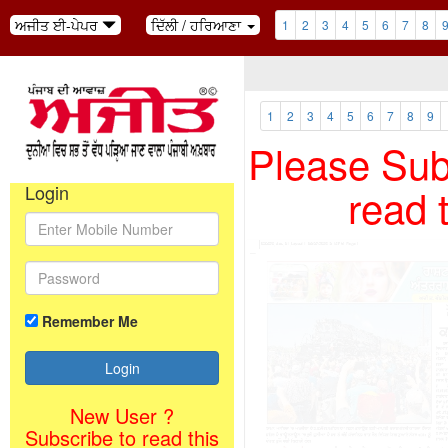
ਅਜੀਤ ਈ-ਪੇਪਰ
ਦਿੱਲੀ / ਹਰਿਆਣਾ
1
2
3
4
5
6
7
8
1
2
3
4
5
6
7
8
9
Please Subs
read 
Login
Remember Me
New User ?
Subscribe to read this