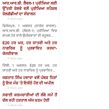
ਆਰ.ਆਰ.ਬੀ. ਲੈਵਲ-1 ਪ੍ਰੀਖਿਆ ਲਈ
ਉੱਤਰੀ ਰੇਲਵੇ ਵਲੋਂ ਪ੍ਰੀਖਿਆ ਸਪੈਸ਼ਲ
ਰੇਲਗੱਡੀਆਂ ਦਾ ਸੰਚਾਲਨ
. . . 6 days ago
ਫਿਰੋਜ਼ਪੁਰ, 1 ਅਗਸਤ (ਰਾਕੇਸ਼ ਚਾਵਲਾ)-
ਆਰ.ਆਰ.ਬੀ. (ਲੇਵਲ-1) ਪ੍ਰੀਖਿਆ ਵਿਚ
ਸ਼ਾਮਲ ਹੋਣ ਵਾਲੇ ਉਮੀਦਵਾਰਾਂ ਦੀ ਸਹੂਲਤ...
E20 ਹਰ ਘਰ, ਹਰ ਯਾਤਰੀ ਅਤੇ ਹਰ
ਨਾਗਰਿਕ ਨੂੰ ਪ੍ਰਭਾਵਿਤ ਕਰਦਾ-
ਕੇਜਰੀਵਾਲ
. . . 6 days ago
ਦਿੱਲੀ, 1 ਅਗਸਤ- E20 ਹਰ ਘਰ, ਹਰ
ਯਾਤਰੀ ਅਤੇ ਹਰ ਨਾਗਰਿਕ ਨੂੰ ਪ੍ਰਭਾਵਿਤ...
ਜਗਤਾਰ ਸਿੰਘ ਹਵਾਰਾ ਵਲੋਂ ਪੰਥਕ ਧਿਰਾਂ
ਨੂੰ ਇਕ ਮੰਚ 'ਤੇ ਇਕੱਠੇ ਹੋਣ ਦੀ ਅਪੀਲ
. . . 6 days ago
ਸਫਾਈ ਕਰਮਚਾਰੀਆਂ ਦੀ ਲੰਬੇ ਸਮੇਂ ਤੋਂ
ਚੱਲ ਰਹੀ ਹੜਤਾਲ ਅੱਜ ਖ਼ਤਮ ਹੋਈ
. . . 6 days ago