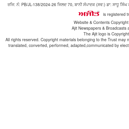
ਰਜਿ: ਨੰ: PB/JL-138/2024-26 ਜਿਲਦ 70, ਬਾਨੀ ਸੰਪਾਦਕ (ਸਵ:) ਡਾ: ਸਾਧੂ ਸ
is registered 
Website & Contents Copyrigh
Ajit Newspapers & Broadcasts 
The Ajit logo is Copyrig
All rights reserved. Copyright materials belonging to the Trust may 
translated, converted, performed, adapted,communicated by electro