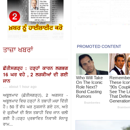
ਤਾਜ਼ਾ ਖਬਰਾਂ
ਛੱਤੀਸਗੜ੍ਹ : ਹੜ੍ਹਾਂ ਕਾਰਨ ਲਗਭਗ
16 ਘਰ ਵਹੇ , 2 ਲੜਕੀਆਂ ਦੀ ਗਈ
ਜਾਨ
. . . about 1 hour ago
ਅਬੂਝਮਾਦ (ਛੱਤੀਸਗੜ੍ਹ), 2 ਅਗਸਤ -
ਅਬੂਝਮਾਦ ਵਿਚ ਹੜ੍ਹਾਂ ਨੇ ਤਬਾਹੀ ਮਚਾ ਦਿੱਤੀ
ਹੈ। 50 ਤੋਂ ਵੱਧ ਘਰ ਨੁਕਸਾਨੇ ਗਏ ਹਨ, ਅਤੇ
ਦੋ ਕੁੜੀਆਂ ਦੀ ਇਸ ਤਬਾਹੀ ਵਿਚ ਜਾਨ ਚਲੀ
ਗਈ ਹੈ।ਹੜ੍ਹ ਪ੍ਰਭਾਵਿਤ ਨਿਵਾਸੀ ਸੋਨਾਰੂ
ਰਾਮ...