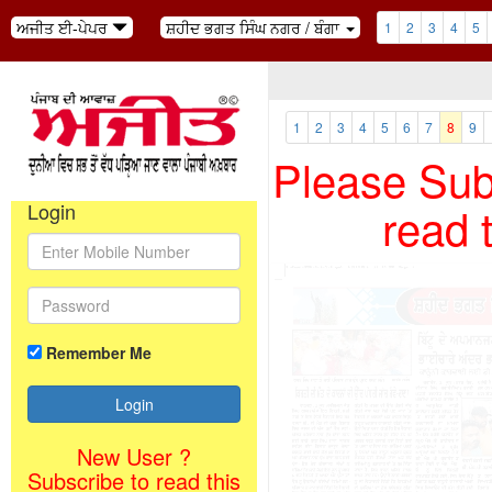
ਅਜੀਤ ਈ-ਪੇਪਰ
ਸ਼ਹੀਦ ਭਗਤ ਸਿੰਘ ਨਗਰ / ਬੰਗਾ
1
2
3
4
5
1
2
3
4
5
6
7
8
9
Please Subs
read 
Login
Remember Me
New User ?
Subscribe to read this