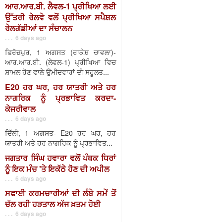
ਆਰ.ਆਰ.ਬੀ. ਲੈਵਲ-1 ਪ੍ਰੀਖਿਆ ਲਈ
ਉੱਤਰੀ ਰੇਲਵੇ ਵਲੋਂ ਪ੍ਰੀਖਿਆ ਸਪੈਸ਼ਲ
ਰੇਲਗੱਡੀਆਂ ਦਾ ਸੰਚਾਲਨ
. . . 6 days ago
ਫਿਰੋਜ਼ਪੁਰ, 1 ਅਗਸਤ (ਰਾਕੇਸ਼ ਚਾਵਲਾ)-
ਆਰ.ਆਰ.ਬੀ. (ਲੇਵਲ-1) ਪ੍ਰੀਖਿਆ ਵਿਚ
ਸ਼ਾਮਲ ਹੋਣ ਵਾਲੇ ਉਮੀਦਵਾਰਾਂ ਦੀ ਸਹੂਲਤ...
E20 ਹਰ ਘਰ, ਹਰ ਯਾਤਰੀ ਅਤੇ ਹਰ
ਨਾਗਰਿਕ ਨੂੰ ਪ੍ਰਭਾਵਿਤ ਕਰਦਾ-
ਕੇਜਰੀਵਾਲ
. . . 6 days ago
ਦਿੱਲੀ, 1 ਅਗਸਤ- E20 ਹਰ ਘਰ, ਹਰ
ਯਾਤਰੀ ਅਤੇ ਹਰ ਨਾਗਰਿਕ ਨੂੰ ਪ੍ਰਭਾਵਿਤ...
ਜਗਤਾਰ ਸਿੰਘ ਹਵਾਰਾ ਵਲੋਂ ਪੰਥਕ ਧਿਰਾਂ
ਨੂੰ ਇਕ ਮੰਚ 'ਤੇ ਇਕੱਠੇ ਹੋਣ ਦੀ ਅਪੀਲ
. . . 6 days ago
ਸਫਾਈ ਕਰਮਚਾਰੀਆਂ ਦੀ ਲੰਬੇ ਸਮੇਂ ਤੋਂ
ਚੱਲ ਰਹੀ ਹੜਤਾਲ ਅੱਜ ਖ਼ਤਮ ਹੋਈ
. . . 6 days ago