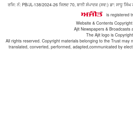
ਰਜਿ: ਨੰ: PB/JL-138/2024-26 ਜਿਲਦ 70, ਬਾਨੀ ਸੰਪਾਦਕ (ਸਵ:) ਡਾ: ਸਾਧੂ ਸ
is registered 
Website & Contents Copyrigh
Ajit Newspapers & Broadcasts 
The Ajit logo is Copyrig
All rights reserved. Copyright materials belonging to the Trust may 
translated, converted, performed, adapted,communicated by electro