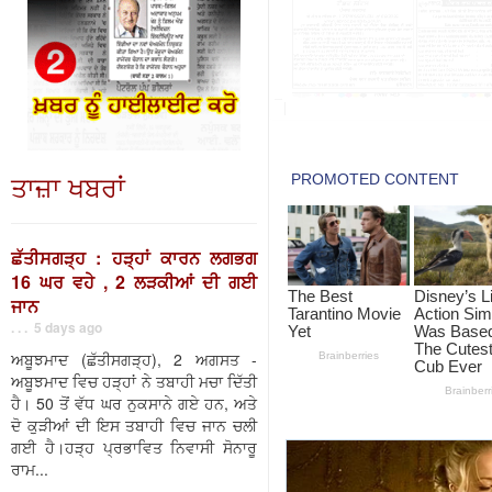
ਤਾਜ਼ਾ ਖਬਰਾਂ
ਛੱਤੀਸਗੜ੍ਹ : ਹੜ੍ਹਾਂ ਕਾਰਨ ਲਗਭਗ
16 ਘਰ ਵਹੇ , 2 ਲੜਕੀਆਂ ਦੀ ਗਈ
ਜਾਨ
. . . 5 days ago
ਅਬੂਝਮਾਦ (ਛੱਤੀਸਗੜ੍ਹ), 2 ਅਗਸਤ -
ਅਬੂਝਮਾਦ ਵਿਚ ਹੜ੍ਹਾਂ ਨੇ ਤਬਾਹੀ ਮਚਾ ਦਿੱਤੀ
ਹੈ। 50 ਤੋਂ ਵੱਧ ਘਰ ਨੁਕਸਾਨੇ ਗਏ ਹਨ, ਅਤੇ
ਦੋ ਕੁੜੀਆਂ ਦੀ ਇਸ ਤਬਾਹੀ ਵਿਚ ਜਾਨ ਚਲੀ
ਗਈ ਹੈ।ਹੜ੍ਹ ਪ੍ਰਭਾਵਿਤ ਨਿਵਾਸੀ ਸੋਨਾਰੂ
ਰਾਮ...