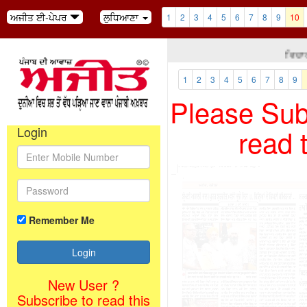
ਅਜੀਤ ਈ-ਪੇਪਰ
ਲੁਧਿਆਣਾ
1
2
3
4
5
6
7
8
9
10
ਵਿਚਾਰ ਪ
1
2
3
4
5
6
7
8
9
Please Subs
read 
Login
Remember Me
New User ?
Subscribe to read this