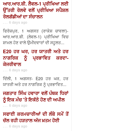
ਆਰ.ਆਰ.ਬੀ. ਲੈਵਲ-1 ਪ੍ਰੀਖਿਆ ਲਈ
ਉੱਤਰੀ ਰੇਲਵੇ ਵਲੋਂ ਪ੍ਰੀਖਿਆ ਸਪੈਸ਼ਲ
ਰੇਲਗੱਡੀਆਂ ਦਾ ਸੰਚਾਲਨ
. . . 6 days ago
ਫਿਰੋਜ਼ਪੁਰ, 1 ਅਗਸਤ (ਰਾਕੇਸ਼ ਚਾਵਲਾ)-
ਆਰ.ਆਰ.ਬੀ. (ਲੇਵਲ-1) ਪ੍ਰੀਖਿਆ ਵਿਚ
ਸ਼ਾਮਲ ਹੋਣ ਵਾਲੇ ਉਮੀਦਵਾਰਾਂ ਦੀ ਸਹੂਲਤ...
E20 ਹਰ ਘਰ, ਹਰ ਯਾਤਰੀ ਅਤੇ ਹਰ
ਨਾਗਰਿਕ ਨੂੰ ਪ੍ਰਭਾਵਿਤ ਕਰਦਾ-
ਕੇਜਰੀਵਾਲ
. . . 6 days ago
ਦਿੱਲੀ, 1 ਅਗਸਤ- E20 ਹਰ ਘਰ, ਹਰ
ਯਾਤਰੀ ਅਤੇ ਹਰ ਨਾਗਰਿਕ ਨੂੰ ਪ੍ਰਭਾਵਿਤ...
ਜਗਤਾਰ ਸਿੰਘ ਹਵਾਰਾ ਵਲੋਂ ਪੰਥਕ ਧਿਰਾਂ
ਨੂੰ ਇਕ ਮੰਚ 'ਤੇ ਇਕੱਠੇ ਹੋਣ ਦੀ ਅਪੀਲ
. . . 6 days ago
ਸਫਾਈ ਕਰਮਚਾਰੀਆਂ ਦੀ ਲੰਬੇ ਸਮੇਂ ਤੋਂ
ਚੱਲ ਰਹੀ ਹੜਤਾਲ ਅੱਜ ਖ਼ਤਮ ਹੋਈ
. . . 6 days ago