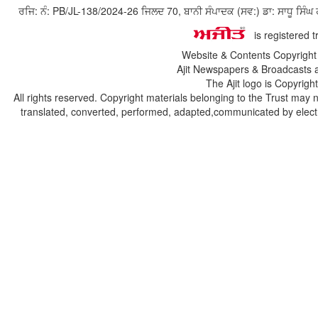
ਰਜਿ: ਨੰ: PB/JL-138/2024-26 ਜਿਲਦ 70, ਬਾਨੀ ਸੰਪਾਦਕ (ਸਵ:) ਡਾ: ਸਾਧੂ ਸ
is registered 
Website & Contents Copyrigh
Ajit Newspapers & Broadcasts 
The Ajit logo is Copyrig
All rights reserved. Copyright materials belonging to the Trust may 
translated, converted, performed, adapted,communicated by electro