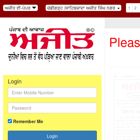
ਅਜੀਤ ਈ-ਪੇਪਰ
ਚੰਡੀਗੜ੍ਹ /ਸਾਹਿਬਜ਼ਾਦਾ ਅਜੀਤ ਸਿੰਘ ਨਗਰ
1
2
Pleas
Login
Remember Me