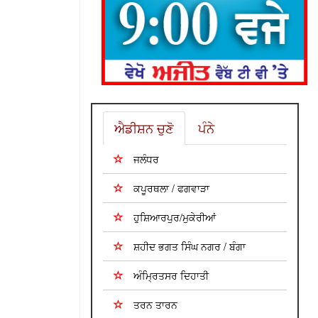
ਐਡੀਸ਼ਨ ਚੁਣੋ
ਪੰਨੇ
ਜਲੰਧਰ
ਕਪੂਰਥਲਾ / ਫਗਵਾੜਾ
ਹੁਸ਼ਿਆਰਪੁਰ/ਮੁਕੇਰੀਆਂ
ਸ਼ਹੀਦ ਭਗਤ ਸਿੰਘ ਨਗਰ / ਬੰਗਾ
ਅੰਮ੍ਰਿਤਸਰ ਦਿਹਾਤੀ
ਤਰਨ ਤਾਰਨ