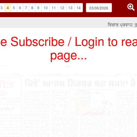
3
4
5
6
7
8
9
10
11
12
13
14
ਵਿਚਾਰ ਪ੍ਰਵਾਹ: ਤੁਸੀਂ 
e Subscribe / Login to rea
page...