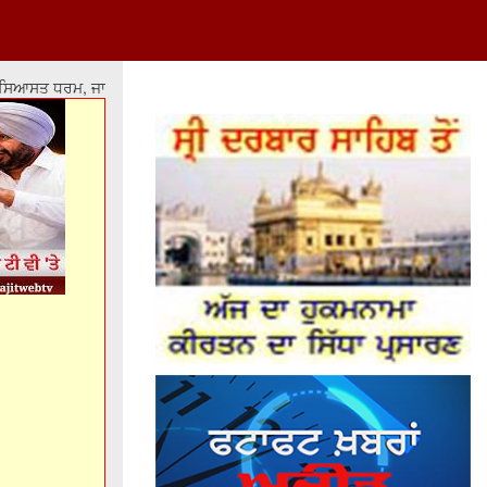
ਸਤ ਧਰਮ, ਜਾਤ-ਪਾਤ ਦੇ ਫ਼ਰਕਾਂ ਅਤੇ ਲੁੱਟ-ਖਸੁੱਟ 'ਤੇ ਆਧਾਰਿਤ ਹੋਵੇ ਤਾਂ ਇਸ ਦਾ ਨਤੀਜਾ ਮਾ