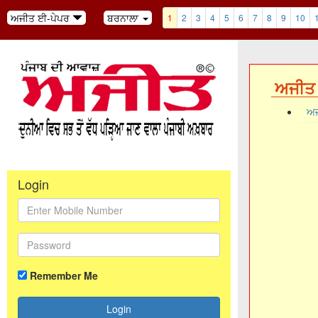
ਅਜੀਤ ਈ-ਪੇਪਰ
ਬਰਨਾਲਾ
1
2
3
4
5
6
7
8
9
10
ਅਜੀਤ 
ਅਜ
Login
Remember Me