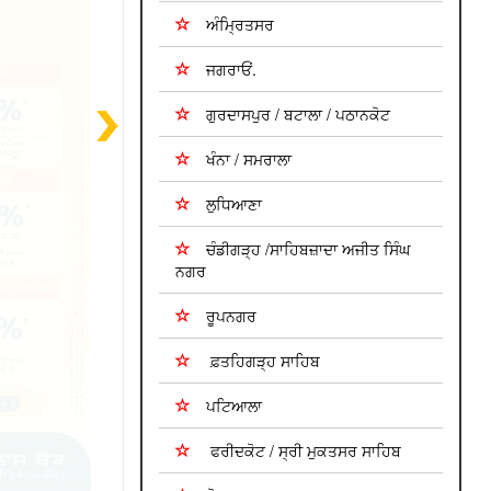
ਅੰਮ੍ਰਿਤਸਰ
ਜਗਰਾਓਂ.
ਗੁਰਦਾਸਪੁਰ / ਬਟਾਲਾ / ਪਠਾਨਕੋਟ
ਖੰਨਾ / ਸਮਰਾਲਾ
ਲੁਧਿਆਣਾ
ਚੰਡੀਗੜ੍ਹ /ਸਾਹਿਬਜ਼ਾਦਾ ਅਜੀਤ ਸਿੰਘ
ਨਗਰ
ਰੂਪਨਗਰ
ਫ਼ਤਹਿਗੜ੍ਹ ਸਾਹਿਬ
ਪਟਿਆਲਾ
ਫਰੀਦਕੋਟ / ਸ੍ਰੀ ਮੁਕਤਸਰ ਸਾਹਿਬ