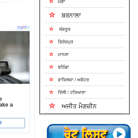
ਮੋਗਾ
ਬਰਨਾਲਾ
ਸੰਗਰੂਰ
ਫਿਰੋਜ਼ਪੁਰ
ਮਾਨਸਾ
ਬਠਿੰਡਾ
ਫਾਜ਼ਿਲਕਾ / ਅਬੋਹਰ
ਦਿੱਲੀ / ਹਰਿਆਣਾ
ਅਜੀਤ ਮੈਗਜ਼ੀਨ