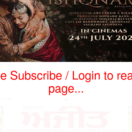
e Subscribe / Login to rea
page...