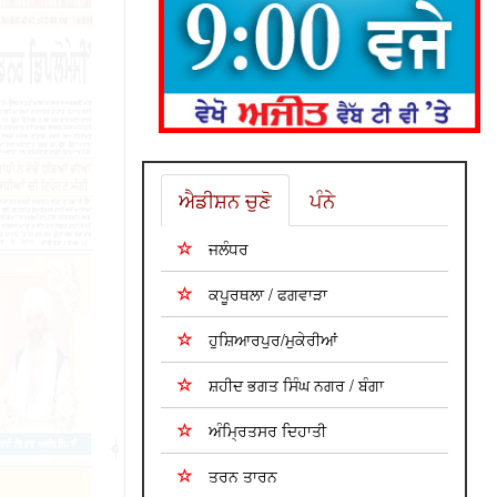
ਐਡੀਸ਼ਨ ਚੁਣੋ
ਪੰਨੇ
ਜਲੰਧਰ
ਕਪੂਰਥਲਾ / ਫਗਵਾੜਾ
ਹੁਸ਼ਿਆਰਪੁਰ/ਮੁਕੇਰੀਆਂ
ਸ਼ਹੀਦ ਭਗਤ ਸਿੰਘ ਨਗਰ / ਬੰਗਾ
ਅੰਮ੍ਰਿਤਸਰ ਦਿਹਾਤੀ
ਤਰਨ ਤਾਰਨ