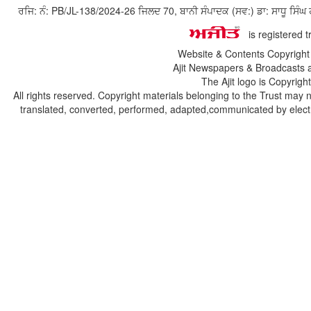
ਰਜਿ: ਨੰ: PB/JL-138/2024-26 ਜਿਲਦ 70, ਬਾਨੀ ਸੰਪਾਦਕ (ਸਵ:) ਡਾ: ਸਾਧੂ ਸ
is registered 
Website & Contents Copyrigh
Ajit Newspapers & Broadcasts 
The Ajit logo is Copyrig
All rights reserved. Copyright materials belonging to the Trust may 
translated, converted, performed, adapted,communicated by electro