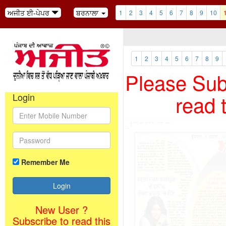
ਅਜੀਤ ਈ-ਪੇਪਰ
ਬਰਨਾਲਾ
1
2
3
4
5
6
7
8
9
10
1
2
3
4
5
6
7
8
9
Please Subs
read 
Login
Remember Me
New User ?
Subscribe to read this