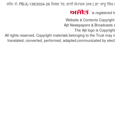
ਰਜਿ: ਨੰ: PB/JL-138/2024-26 ਜਿਲਦ 70, ਬਾਨੀ ਸੰਪਾਦਕ (ਸਵ:) ਡਾ: ਸਾਧੂ ਸ
is registered 
Website & Contents Copyrigh
Ajit Newspapers & Broadcasts 
The Ajit logo is Copyrig
All rights reserved. Copyright materials belonging to the Trust may 
translated, converted, performed, adapted,communicated by electro