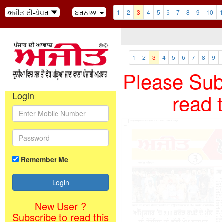
ਅਜੀਤ ਈ-ਪੇਪਰ
ਬਰਨਾਲਾ
1
2
3
4
5
6
7
8
9
10
1
2
3
4
5
6
7
8
9
Please Subs
read 
Login
Remember Me
New User ?
Subscribe to read this