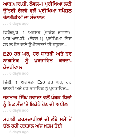
ਆਰ.ਆਰ.ਬੀ. ਲੈਵਲ-1 ਪ੍ਰੀਖਿਆ ਲਈ
ਉੱਤਰੀ ਰੇਲਵੇ ਵਲੋਂ ਪ੍ਰੀਖਿਆ ਸਪੈਸ਼ਲ
ਰੇਲਗੱਡੀਆਂ ਦਾ ਸੰਚਾਲਨ
. . . 6 days ago
ਫਿਰੋਜ਼ਪੁਰ, 1 ਅਗਸਤ (ਰਾਕੇਸ਼ ਚਾਵਲਾ)-
ਆਰ.ਆਰ.ਬੀ. (ਲੇਵਲ-1) ਪ੍ਰੀਖਿਆ ਵਿਚ
ਸ਼ਾਮਲ ਹੋਣ ਵਾਲੇ ਉਮੀਦਵਾਰਾਂ ਦੀ ਸਹੂਲਤ...
E20 ਹਰ ਘਰ, ਹਰ ਯਾਤਰੀ ਅਤੇ ਹਰ
ਨਾਗਰਿਕ ਨੂੰ ਪ੍ਰਭਾਵਿਤ ਕਰਦਾ-
ਕੇਜਰੀਵਾਲ
. . . 6 days ago
ਦਿੱਲੀ, 1 ਅਗਸਤ- E20 ਹਰ ਘਰ, ਹਰ
ਯਾਤਰੀ ਅਤੇ ਹਰ ਨਾਗਰਿਕ ਨੂੰ ਪ੍ਰਭਾਵਿਤ...
ਜਗਤਾਰ ਸਿੰਘ ਹਵਾਰਾ ਵਲੋਂ ਪੰਥਕ ਧਿਰਾਂ
ਨੂੰ ਇਕ ਮੰਚ 'ਤੇ ਇਕੱਠੇ ਹੋਣ ਦੀ ਅਪੀਲ
. . . 6 days ago
ਸਫਾਈ ਕਰਮਚਾਰੀਆਂ ਦੀ ਲੰਬੇ ਸਮੇਂ ਤੋਂ
ਚੱਲ ਰਹੀ ਹੜਤਾਲ ਅੱਜ ਖ਼ਤਮ ਹੋਈ
. . . 6 days ago