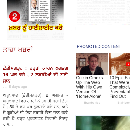
ਤਾਜ਼ਾ ਖਬਰਾਂ
ਛੱਤੀਸਗੜ੍ਹ : ਹੜ੍ਹਾਂ ਕਾਰਨ ਲਗਭਗ
16 ਘਰ ਵਹੇ , 2 ਲੜਕੀਆਂ ਦੀ ਗਈ
ਜਾਨ
. . . 5 days ago
ਅਬੂਝਮਾਦ (ਛੱਤੀਸਗੜ੍ਹ), 2 ਅਗਸਤ -
ਅਬੂਝਮਾਦ ਵਿਚ ਹੜ੍ਹਾਂ ਨੇ ਤਬਾਹੀ ਮਚਾ ਦਿੱਤੀ
ਹੈ। 50 ਤੋਂ ਵੱਧ ਘਰ ਨੁਕਸਾਨੇ ਗਏ ਹਨ, ਅਤੇ
ਦੋ ਕੁੜੀਆਂ ਦੀ ਇਸ ਤਬਾਹੀ ਵਿਚ ਜਾਨ ਚਲੀ
ਗਈ ਹੈ।ਹੜ੍ਹ ਪ੍ਰਭਾਵਿਤ ਨਿਵਾਸੀ ਸੋਨਾਰੂ
ਰਾਮ...