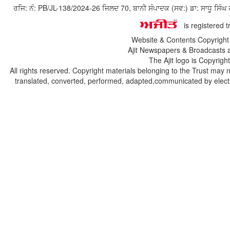
ਰਜਿ: ਨੰ: PB/JL-138/2024-26 ਜਿਲਦ 70, ਬਾਨੀ ਸੰਪਾਦਕ (ਸਵ:) ਡਾ: ਸਾਧੂ ਸ
is registered 
Website & Contents Copyrigh
Ajit Newspapers & Broadcasts 
The Ajit logo is Copyrig
All rights reserved. Copyright materials belonging to the Trust may 
translated, converted, performed, adapted,communicated by electro