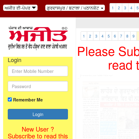
ਅਜੀਤ ਈ-ਪੇਪਰ
ਗੁਰਦਾਸਪੁਰ / ਬਟਾਲਾ / ਪਠਾਨਕੋਟ
1
2
3
4
5
1
2
3
4
5
6
7
8
9
Please Subs
read 
Login
Remember Me
New User ?
Subscribe to read this