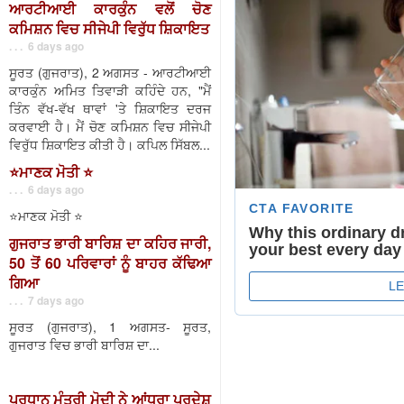
ਆਰਟੀਆਈ ਕਾਰਕੁੰਨ ਵਲੋਂ ਚੋਣ
ਕਮਿਸ਼ਨ ਵਿਚ ਸੀਜੇਪੀ ਵਿਰੁੱਧ ਸ਼ਿਕਾਇਤ
. . . 6 days ago
ਸੂਰਤ (ਗੁਜਰਾਤ), 2 ਅਗਸਤ - ਆਰਟੀਆਈ
ਕਾਰਕੁੰਨ ਅਮਿਤ ਤਿਵਾੜੀ ਕਹਿੰਦੇ ਹਨ, "ਮੈਂ
ਤਿੰਨ ਵੱਖ-ਵੱਖ ਥਾਵਾਂ 'ਤੇ ਸ਼ਿਕਾਇਤ ਦਰਜ
ਕਰਵਾਈ ਹੈ। ਮੈਂ ਚੋਣ ਕਮਿਸ਼ਨ ਵਿਚ ਸੀਜੇਪੀ
ਵਿਰੁੱਧ ਸ਼ਿਕਾਇਤ ਕੀਤੀ ਹੈ। ਕਪਿਲ ਸਿੱਬਲ...
⭐️ਮਾਣਕ ਮੋਤੀ ⭐️
. . . 6 days ago
⭐️ਮਾਣਕ ਮੋਤੀ ⭐️
ਗੁਜਰਾਤ ਭਾਰੀ ਬਾਰਿਸ਼ ਦਾ ਕਹਿਰ ਜਾਰੀ,
50 ਤੋਂ 60 ਪਰਿਵਾਰਾਂ ਨੂੰ ਬਾਹਰ ਕੱਢਿਆ
ਗਿਆ
. . . 7 days ago
ਸੂਰਤ (ਗੁਜਰਾਤ), 1 ਅਗਸਤ- ਸੂਰਤ,
ਗੁਜਰਾਤ ਵਿਚ ਭਾਰੀ ਬਾਰਿਸ਼ ਦਾ...
ਪ੍ਰਧਾਨ ਮੰਤਰੀ ਮੋਦੀ ਨੇ ਆਂਧਰਾ ਪ੍ਰਦੇਸ਼