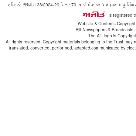
ਰਜਿ: ਨੰ: PB/JL-138/2024-26 ਜਿਲਦ 70, ਬਾਨੀ ਸੰਪਾਦਕ (ਸਵ:) ਡਾ: ਸਾਧੂ ਸ
is registered 
Website & Contents Copyrigh
Ajit Newspapers & Broadcasts 
The Ajit logo is Copyrig
All rights reserved. Copyright materials belonging to the Trust may 
translated, converted, performed, adapted,communicated by electro