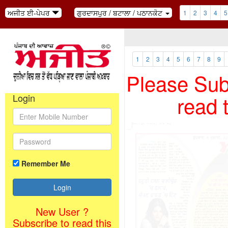
ਅਜੀਤ ਈ-ਪੇਪਰ
ਗੁਰਦਾਸਪੁਰ / ਬਟਾਲਾ / ਪਠਾਨਕੋਟ
1
2
3
4
5
1
2
3
4
5
6
7
8
9
Please Subs
read 
Login
Remember Me
New User ?
Subscribe to read this