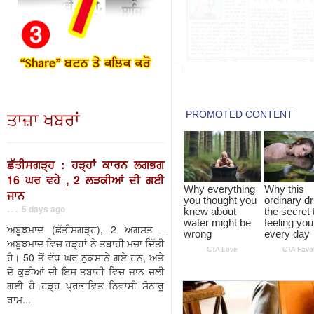
ਤਾਜ਼ਾ ਖਬਰਾਂ
ਛੱਤੀਸਗੜ੍ਹ : ਹੜ੍ਹਾਂ ਕਾਰਨ ਲਗਭਗ
16 ਘਰ ਵਹੇ , 2 ਲੜਕੀਆਂ ਦੀ ਗਈ
ਜਾਨ
. . . 5 days ago
ਅਬੂਝਮਾਦ (ਛੱਤੀਸਗੜ੍ਹ), 2 ਅਗਸਤ -
ਅਬੂਝਮਾਦ ਵਿਚ ਹੜ੍ਹਾਂ ਨੇ ਤਬਾਹੀ ਮਚਾ ਦਿੱਤੀ
ਹੈ। 50 ਤੋਂ ਵੱਧ ਘਰ ਨੁਕਸਾਨੇ ਗਏ ਹਨ, ਅਤੇ
ਦੋ ਕੁੜੀਆਂ ਦੀ ਇਸ ਤਬਾਹੀ ਵਿਚ ਜਾਨ ਚਲੀ
ਗਈ ਹੈ।ਹੜ੍ਹ ਪ੍ਰਭਾਵਿਤ ਨਿਵਾਸੀ ਸੋਨਾਰੂ
ਰਾਮ...