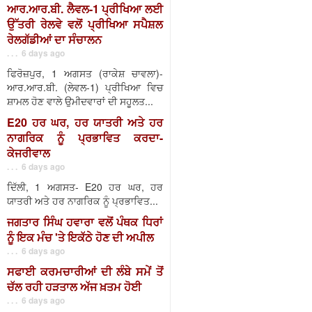
ਆਰ.ਆਰ.ਬੀ. ਲੈਵਲ-1 ਪ੍ਰੀਖਿਆ ਲਈ
ਉੱਤਰੀ ਰੇਲਵੇ ਵਲੋਂ ਪ੍ਰੀਖਿਆ ਸਪੈਸ਼ਲ
ਰੇਲਗੱਡੀਆਂ ਦਾ ਸੰਚਾਲਨ
. . . 6 days ago
ਫਿਰੋਜ਼ਪੁਰ, 1 ਅਗਸਤ (ਰਾਕੇਸ਼ ਚਾਵਲਾ)-
ਆਰ.ਆਰ.ਬੀ. (ਲੇਵਲ-1) ਪ੍ਰੀਖਿਆ ਵਿਚ
ਸ਼ਾਮਲ ਹੋਣ ਵਾਲੇ ਉਮੀਦਵਾਰਾਂ ਦੀ ਸਹੂਲਤ...
E20 ਹਰ ਘਰ, ਹਰ ਯਾਤਰੀ ਅਤੇ ਹਰ
ਨਾਗਰਿਕ ਨੂੰ ਪ੍ਰਭਾਵਿਤ ਕਰਦਾ-
ਕੇਜਰੀਵਾਲ
. . . 6 days ago
ਦਿੱਲੀ, 1 ਅਗਸਤ- E20 ਹਰ ਘਰ, ਹਰ
ਯਾਤਰੀ ਅਤੇ ਹਰ ਨਾਗਰਿਕ ਨੂੰ ਪ੍ਰਭਾਵਿਤ...
ਜਗਤਾਰ ਸਿੰਘ ਹਵਾਰਾ ਵਲੋਂ ਪੰਥਕ ਧਿਰਾਂ
ਨੂੰ ਇਕ ਮੰਚ 'ਤੇ ਇਕੱਠੇ ਹੋਣ ਦੀ ਅਪੀਲ
. . . 6 days ago
ਸਫਾਈ ਕਰਮਚਾਰੀਆਂ ਦੀ ਲੰਬੇ ਸਮੇਂ ਤੋਂ
ਚੱਲ ਰਹੀ ਹੜਤਾਲ ਅੱਜ ਖ਼ਤਮ ਹੋਈ
. . . 6 days ago