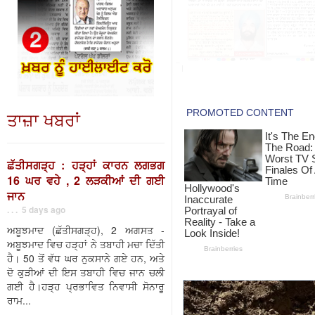
ਤਾਜ਼ਾ ਖਬਰਾਂ
ਛੱਤੀਸਗੜ੍ਹ : ਹੜ੍ਹਾਂ ਕਾਰਨ ਲਗਭਗ
16 ਘਰ ਵਹੇ , 2 ਲੜਕੀਆਂ ਦੀ ਗਈ
ਜਾਨ
. . . 5 days ago
ਅਬੂਝਮਾਦ (ਛੱਤੀਸਗੜ੍ਹ), 2 ਅਗਸਤ -
ਅਬੂਝਮਾਦ ਵਿਚ ਹੜ੍ਹਾਂ ਨੇ ਤਬਾਹੀ ਮਚਾ ਦਿੱਤੀ
ਹੈ। 50 ਤੋਂ ਵੱਧ ਘਰ ਨੁਕਸਾਨੇ ਗਏ ਹਨ, ਅਤੇ
ਦੋ ਕੁੜੀਆਂ ਦੀ ਇਸ ਤਬਾਹੀ ਵਿਚ ਜਾਨ ਚਲੀ
ਗਈ ਹੈ।ਹੜ੍ਹ ਪ੍ਰਭਾਵਿਤ ਨਿਵਾਸੀ ਸੋਨਾਰੂ
ਰਾਮ...