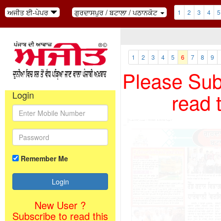
ਅਜੀਤ ਈ-ਪੇਪਰ
ਗੁਰਦਾਸਪੁਰ / ਬਟਾਲਾ / ਪਠਾਨਕੋਟ
1
2
3
4
5
1
2
3
4
5
6
7
8
9
Please Subs
read 
Login
Remember Me
New User ?
Subscribe to read this