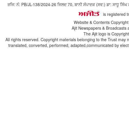
ਰਜਿ: ਨੰ: PB/JL-138/2024-26 ਜਿਲਦ 70, ਬਾਨੀ ਸੰਪਾਦਕ (ਸਵ:) ਡਾ: ਸਾਧੂ ਸ
is registered 
Website & Contents Copyrigh
Ajit Newspapers & Broadcasts 
The Ajit logo is Copyrig
All rights reserved. Copyright materials belonging to the Trust may 
translated, converted, performed, adapted,communicated by electro