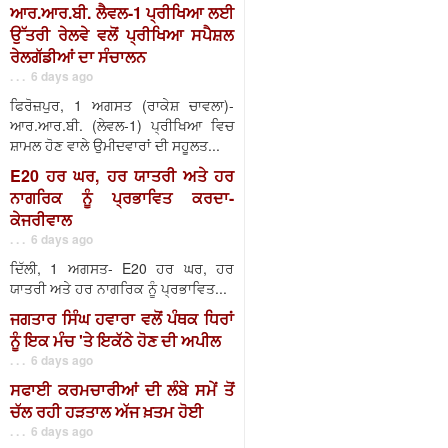
ਆਰ.ਆਰ.ਬੀ. ਲੈਵਲ-1 ਪ੍ਰੀਖਿਆ ਲਈ
ਉੱਤਰੀ ਰੇਲਵੇ ਵਲੋਂ ਪ੍ਰੀਖਿਆ ਸਪੈਸ਼ਲ
ਰੇਲਗੱਡੀਆਂ ਦਾ ਸੰਚਾਲਨ
. . . 6 days ago
ਫਿਰੋਜ਼ਪੁਰ, 1 ਅਗਸਤ (ਰਾਕੇਸ਼ ਚਾਵਲਾ)-
ਆਰ.ਆਰ.ਬੀ. (ਲੇਵਲ-1) ਪ੍ਰੀਖਿਆ ਵਿਚ
ਸ਼ਾਮਲ ਹੋਣ ਵਾਲੇ ਉਮੀਦਵਾਰਾਂ ਦੀ ਸਹੂਲਤ...
E20 ਹਰ ਘਰ, ਹਰ ਯਾਤਰੀ ਅਤੇ ਹਰ
ਨਾਗਰਿਕ ਨੂੰ ਪ੍ਰਭਾਵਿਤ ਕਰਦਾ-
ਕੇਜਰੀਵਾਲ
. . . 6 days ago
ਦਿੱਲੀ, 1 ਅਗਸਤ- E20 ਹਰ ਘਰ, ਹਰ
ਯਾਤਰੀ ਅਤੇ ਹਰ ਨਾਗਰਿਕ ਨੂੰ ਪ੍ਰਭਾਵਿਤ...
ਜਗਤਾਰ ਸਿੰਘ ਹਵਾਰਾ ਵਲੋਂ ਪੰਥਕ ਧਿਰਾਂ
ਨੂੰ ਇਕ ਮੰਚ 'ਤੇ ਇਕੱਠੇ ਹੋਣ ਦੀ ਅਪੀਲ
. . . 6 days ago
ਸਫਾਈ ਕਰਮਚਾਰੀਆਂ ਦੀ ਲੰਬੇ ਸਮੇਂ ਤੋਂ
ਚੱਲ ਰਹੀ ਹੜਤਾਲ ਅੱਜ ਖ਼ਤਮ ਹੋਈ
. . . 6 days ago