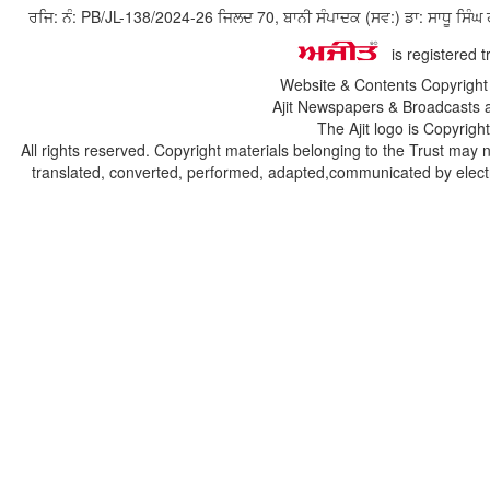
ਰਜਿ: ਨੰ: PB/JL-138/2024-26 ਜਿਲਦ 70, ਬਾਨੀ ਸੰਪਾਦਕ (ਸਵ:) ਡਾ: ਸਾਧੂ ਸ
is registered 
Website & Contents Copyrigh
Ajit Newspapers & Broadcasts 
The Ajit logo is Copyrig
All rights reserved. Copyright materials belonging to the Trust may 
translated, converted, performed, adapted,communicated by electro