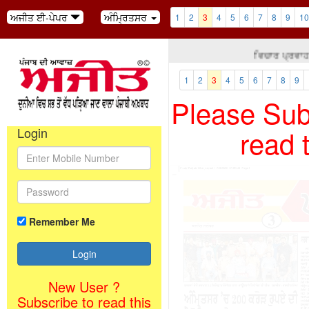
ਅਜੀਤ ਈ-ਪੇਪਰ
ਅੰਮ੍ਰਿਤਸਰ
1
2
3
4
5
6
7
8
9
10
ਵਿਚਾਰ ਪ੍ਰਵਾਹ: 
1
2
3
4
5
6
7
8
9
Please Subs
read 
Login
Remember Me
New User ?
Subscribe to read this