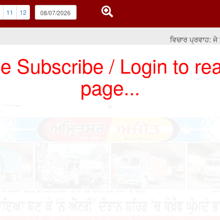
11
12
ਵਿਚਾਰ ਪ੍ਰਵਾਹ: ਜੇ ਸਿਆ
e Subscribe / Login to rea
page...