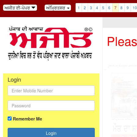
ਅਜੀਤ ਈ-ਪੇਪਰ
ਅੰਮ੍ਰਿਤਸਰ
1
2
3
4
5
6
7
8
9
10
Pleas
Login
Remember Me