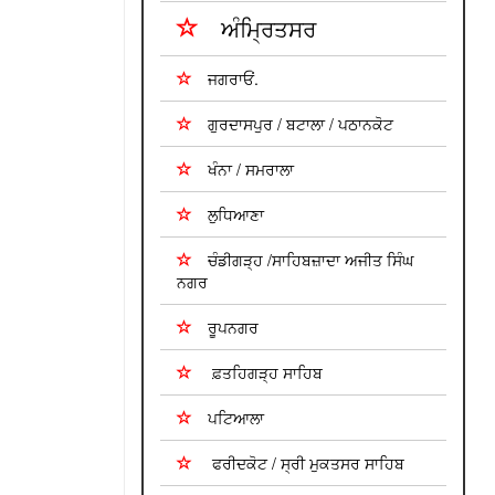
ਅੰਮ੍ਰਿਤਸਰ
ਜਗਰਾਓਂ.
ਗੁਰਦਾਸਪੁਰ / ਬਟਾਲਾ / ਪਠਾਨਕੋਟ
ਖੰਨਾ / ਸਮਰਾਲਾ
ਲੁਧਿਆਣਾ
ਚੰਡੀਗੜ੍ਹ /ਸਾਹਿਬਜ਼ਾਦਾ ਅਜੀਤ ਸਿੰਘ
ਨਗਰ
ਰੂਪਨਗਰ
ਫ਼ਤਹਿਗੜ੍ਹ ਸਾਹਿਬ
ਪਟਿਆਲਾ
ਫਰੀਦਕੋਟ / ਸ੍ਰੀ ਮੁਕਤਸਰ ਸਾਹਿਬ