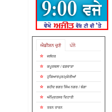
ਐਡੀਸ਼ਨ ਚੁਣੋ
ਪੰਨੇ
ਜਲੰਧਰ
ਕਪੂਰਥਲਾ / ਫਗਵਾੜਾ
ਹੁਸ਼ਿਆਰਪੁਰ/ਮੁਕੇਰੀਆਂ
ਸ਼ਹੀਦ ਭਗਤ ਸਿੰਘ ਨਗਰ / ਬੰਗਾ
ਅੰਮ੍ਰਿਤਸਰ ਦਿਹਾਤੀ
ਤਰਨ ਤਾਰਨ