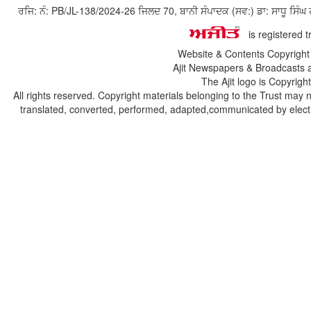
ਰਜਿ: ਨੰ: PB/JL-138/2024-26 ਜਿਲਦ 70, ਬਾਨੀ ਸੰਪਾਦਕ (ਸਵ:) ਡਾ: ਸਾਧੂ ਸ
is registered 
Website & Contents Copyrigh
Ajit Newspapers & Broadcasts 
The Ajit logo is Copyrig
All rights reserved. Copyright materials belonging to the Trust may 
translated, converted, performed, adapted,communicated by electro