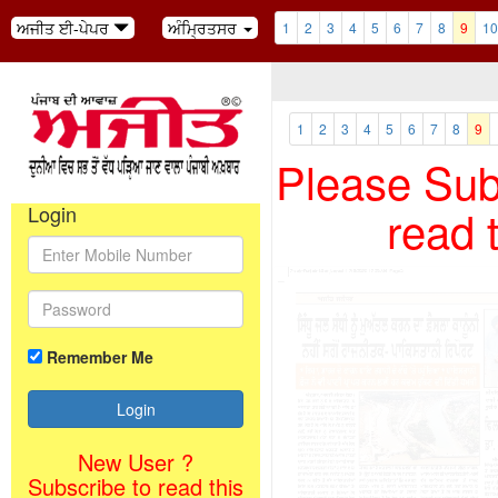
ਅਜੀਤ ਈ-ਪੇਪਰ
ਅੰਮ੍ਰਿਤਸਰ
1
2
3
4
5
6
7
8
9
10
1
2
3
4
5
6
7
8
9
Please Subs
read 
Login
Remember Me
New User ?
Subscribe to read this