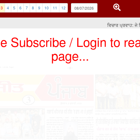
3
4
5
6
7
8
9
10
11
12
ਵਿਚਾਰ ਪ੍ਰਵਾਹ: ਜੇ ਸਿਆਸ
e Subscribe / Login to rea
page...