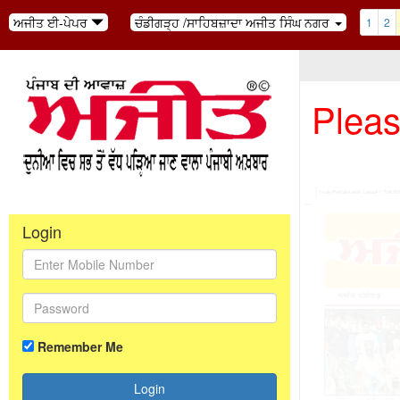
ਅਜੀਤ ਈ-ਪੇਪਰ
ਚੰਡੀਗੜ੍ਹ /ਸਾਹਿਬਜ਼ਾਦਾ ਅਜੀਤ ਸਿੰਘ ਨਗਰ
1
2
Pleas
Login
Remember Me