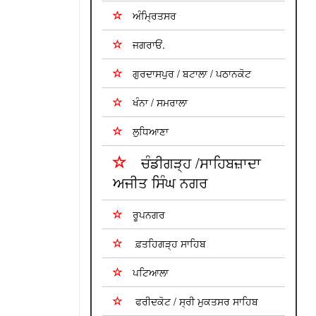
ਅੰਮ੍ਰਿਤਸਰ
ਜਗਰਾਓਂ.
ਗੁਰਦਾਸਪੁਰ / ਬਟਾਲਾ / ਪਠਾਨਕੋਟ
ਖੰਨਾ / ਸਮਰਾਲਾ
ਲੁਧਿਆਣਾ
ਚੰਡੀਗੜ੍ਹ /ਸਾਹਿਬਜ਼ਾਦਾ
ਅਜੀਤ ਸਿੰਘ ਨਗਰ
ਰੂਪਨਗਰ
ਫ਼ਤਹਿਗੜ੍ਹ ਸਾਹਿਬ
ਪਟਿਆਲਾ
ਫਰੀਦਕੋਟ / ਸ੍ਰੀ ਮੁਕਤਸਰ ਸਾਹਿਬ