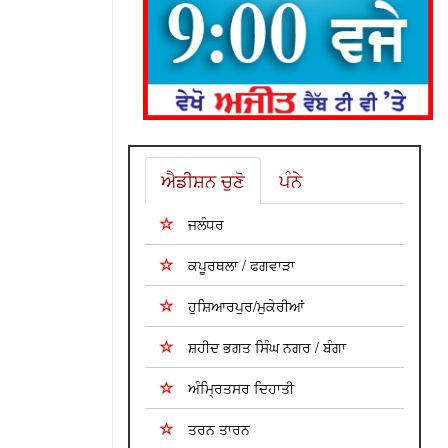
ਐਡੀਸ਼ਨ ਚੁਣੋ
ਪੰਨੇ
ਜਲੰਧਰ
ਕਪੂਰਥਲਾ / ਫਗਵਾੜਾ
ਹੁਸ਼ਿਆਰਪੁਰ/ਮੁਕੇਰੀਆਂ
ਸ਼ਹੀਦ ਭਗਤ ਸਿੰਘ ਨਗਰ / ਬੰਗਾ
ਅੰਮ੍ਰਿਤਸਰ ਦਿਹਾਤੀ
ਤਰਨ ਤਾਰਨ