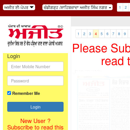
ਅਜੀਤ ਈ-ਪੇਪਰ
ਚੰਡੀਗੜ੍ਹ /ਸਾਹਿਬਜ਼ਾਦਾ ਅਜੀਤ ਸਿੰਘ ਨਗਰ
1
2
1
2
3
4
5
6
7
8
9
Please Subs
read 
Login
Remember Me
New User ?
Subscribe to read this