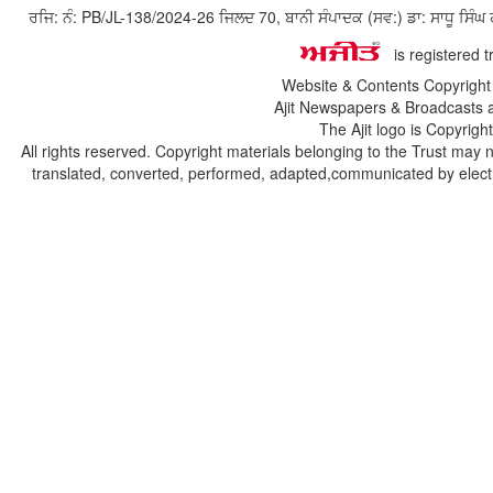
ਰਜਿ: ਨੰ: PB/JL-138/2024-26 ਜਿਲਦ 70, ਬਾਨੀ ਸੰਪਾਦਕ (ਸਵ:) ਡਾ: ਸਾਧੂ ਸ
is registered 
Website & Contents Copyrigh
Ajit Newspapers & Broadcasts 
The Ajit logo is Copyrig
All rights reserved. Copyright materials belonging to the Trust may 
translated, converted, performed, adapted,communicated by electro