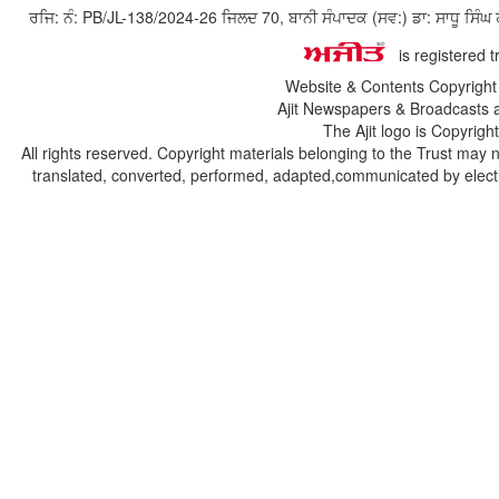
ਰਜਿ: ਨੰ: PB/JL-138/2024-26 ਜਿਲਦ 70, ਬਾਨੀ ਸੰਪਾਦਕ (ਸਵ:) ਡਾ: ਸਾਧੂ ਸ
is registered 
Website & Contents Copyrigh
Ajit Newspapers & Broadcasts 
The Ajit logo is Copyrig
All rights reserved. Copyright materials belonging to the Trust may 
translated, converted, performed, adapted,communicated by electro