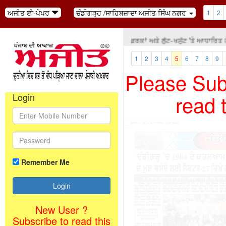
ਅਜੀਤ ਈ-ਪੇਪਰ
ਚੰਡੀਗੜ੍ਹ /ਸਾਹਿਬਜ਼ਾਦਾ ਅਜੀਤ ਸਿੰਘ ਨਗਰ
1
2
ਵਿਚਾਰ ਪ੍ਰਵਾਹ: ਜੇ ਸਿਆਸਤ ਧਰਮ, ਜਾਤ-ਪਾਤ ਦੇ ਫ਼ਰਕਾਂ ਅਤੇ ਲੁੱਟ-ਖਸੁੱਟ 'ਤੇ ਆਧਾਰਿਤ ਹੋਵ
1
2
3
4
5
6
7
8
9
Please Subs
read 
Login
Remember Me
New User ?
Subscribe to read this