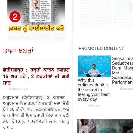
ਤਾਜ਼ਾ ਖਬਰਾਂ
ਛੱਤੀਸਗੜ੍ਹ : ਹੜ੍ਹਾਂ ਕਾਰਨ ਲਗਭਗ
16 ਘਰ ਵਹੇ , 2 ਲੜਕੀਆਂ ਦੀ ਗਈ
ਜਾਨ
. . . 6 days ago
ਅਬੂਝਮਾਦ (ਛੱਤੀਸਗੜ੍ਹ), 2 ਅਗਸਤ -
ਅਬੂਝਮਾਦ ਵਿਚ ਹੜ੍ਹਾਂ ਨੇ ਤਬਾਹੀ ਮਚਾ ਦਿੱਤੀ
ਹੈ। 50 ਤੋਂ ਵੱਧ ਘਰ ਨੁਕਸਾਨੇ ਗਏ ਹਨ, ਅਤੇ
ਦੋ ਕੁੜੀਆਂ ਦੀ ਇਸ ਤਬਾਹੀ ਵਿਚ ਜਾਨ ਚਲੀ
ਗਈ ਹੈ।ਹੜ੍ਹ ਪ੍ਰਭਾਵਿਤ ਨਿਵਾਸੀ ਸੋਨਾਰੂ
ਰਾਮ...