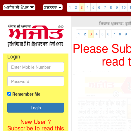
ਅਜੀਤ ਈ-ਪੇਪਰ
ਬਰਨਾਲਾ
1
2
3
4
5
6
7
8
9
10
ਵਿਚਾਰ ਪ੍ਰਵਾਹ: ਤੁਸੀਂ ਸ
1
2
3
4
5
6
7
8
9
Please Subs
read 
Login
Remember Me
New User ?
Subscribe to read this