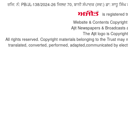
ਰਜਿ: ਨੰ: PB/JL-138/2024-26 ਜਿਲਦ 70, ਬਾਨੀ ਸੰਪਾਦਕ (ਸਵ:) ਡਾ: ਸਾਧੂ ਸ
is registered 
Website & Contents Copyrigh
Ajit Newspapers & Broadcasts 
The Ajit logo is Copyrig
All rights reserved. Copyright materials belonging to the Trust may 
translated, converted, performed, adapted,communicated by electro