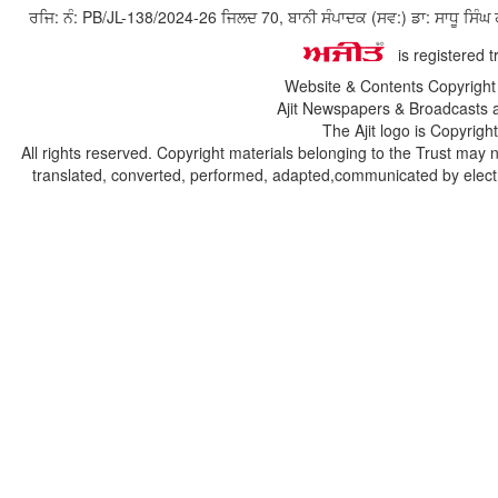
ਰਜਿ: ਨੰ: PB/JL-138/2024-26 ਜਿਲਦ 70, ਬਾਨੀ ਸੰਪਾਦਕ (ਸਵ:) ਡਾ: ਸਾਧੂ ਸ
is registered 
Website & Contents Copyrigh
Ajit Newspapers & Broadcasts 
The Ajit logo is Copyrig
All rights reserved. Copyright materials belonging to the Trust may 
translated, converted, performed, adapted,communicated by electro