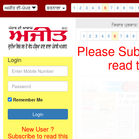
ਅਜੀਤ ਈ-ਪੇਪਰ
ਬਰਨਾਲਾ
1
2
3
4
5
6
7
8
9
10
ਵਿਚਾਰ ਪ੍ਰਵਾਹ: ਤੁਸ
1
2
3
4
5
6
7
8
9
Please Subs
read 
Login
Remember Me
New User ?
Subscribe to read this