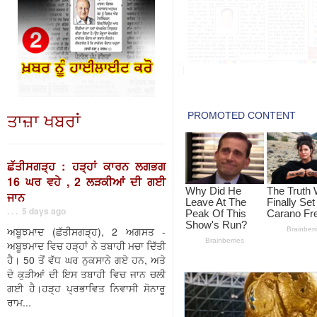
ਤਾਜ਼ਾ ਖਬਰਾਂ
ਛੱਤੀਸਗੜ੍ਹ : ਹੜ੍ਹਾਂ ਕਾਰਨ ਲਗਭਗ
16 ਘਰ ਵਹੇ , 2 ਲੜਕੀਆਂ ਦੀ ਗਈ
ਜਾਨ
. . . 5 days ago
ਅਬੂਝਮਾਦ (ਛੱਤੀਸਗੜ੍ਹ), 2 ਅਗਸਤ -
ਅਬੂਝਮਾਦ ਵਿਚ ਹੜ੍ਹਾਂ ਨੇ ਤਬਾਹੀ ਮਚਾ ਦਿੱਤੀ
ਹੈ। 50 ਤੋਂ ਵੱਧ ਘਰ ਨੁਕਸਾਨੇ ਗਏ ਹਨ, ਅਤੇ
ਦੋ ਕੁੜੀਆਂ ਦੀ ਇਸ ਤਬਾਹੀ ਵਿਚ ਜਾਨ ਚਲੀ
ਗਈ ਹੈ।ਹੜ੍ਹ ਪ੍ਰਭਾਵਿਤ ਨਿਵਾਸੀ ਸੋਨਾਰੂ
ਰਾਮ...