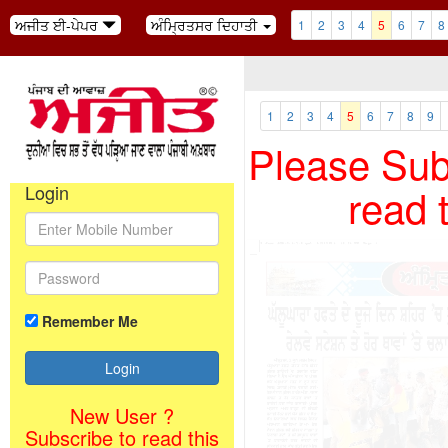
ਅਜੀਤ ਈ-ਪੇਪਰ
ਅੰਮ੍ਰਿਤਸਰ ਦਿਹਾਤੀ
1
2
3
4
5
6
7
8
1
2
3
4
5
6
7
8
9
Please Subs
read 
Login
Remember Me
New User ?
Subscribe to read this