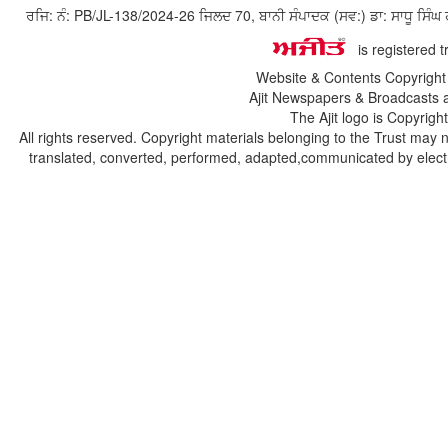
ਰਜਿ: ਨੰ: PB/JL-138/2024-26 ਜਿਲਦ 70, ਬਾਨੀ ਸੰਪਾਦਕ (ਸਵ:) ਡਾ: ਸਾਧੂ ਸ
is registered 
Website & Contents Copyrigh
Ajit Newspapers & Broadcasts 
The Ajit logo is Copyrig
All rights reserved. Copyright materials belonging to the Trust may 
translated, converted, performed, adapted,communicated by electro