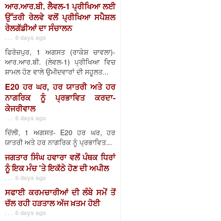
ਆਰ.ਆਰ.ਬੀ. ਲੈਵਲ-1 ਪ੍ਰੀਖਿਆ ਲਈ
ਉੱਤਰੀ ਰੇਲਵੇ ਵਲੋਂ ਪ੍ਰੀਖਿਆ ਸਪੈਸ਼ਲ
ਰੇਲਗੱਡੀਆਂ ਦਾ ਸੰਚਾਲਨ
. . . 6 days ago
ਫਿਰੋਜ਼ਪੁਰ, 1 ਅਗਸਤ (ਰਾਕੇਸ਼ ਚਾਵਲਾ)-
ਆਰ.ਆਰ.ਬੀ. (ਲੇਵਲ-1) ਪ੍ਰੀਖਿਆ ਵਿਚ
ਸ਼ਾਮਲ ਹੋਣ ਵਾਲੇ ਉਮੀਦਵਾਰਾਂ ਦੀ ਸਹੂਲਤ...
E20 ਹਰ ਘਰ, ਹਰ ਯਾਤਰੀ ਅਤੇ ਹਰ
ਨਾਗਰਿਕ ਨੂੰ ਪ੍ਰਭਾਵਿਤ ਕਰਦਾ-
ਕੇਜਰੀਵਾਲ
. . . 6 days ago
ਦਿੱਲੀ, 1 ਅਗਸਤ- E20 ਹਰ ਘਰ, ਹਰ
ਯਾਤਰੀ ਅਤੇ ਹਰ ਨਾਗਰਿਕ ਨੂੰ ਪ੍ਰਭਾਵਿਤ...
ਜਗਤਾਰ ਸਿੰਘ ਹਵਾਰਾ ਵਲੋਂ ਪੰਥਕ ਧਿਰਾਂ
ਨੂੰ ਇਕ ਮੰਚ 'ਤੇ ਇਕੱਠੇ ਹੋਣ ਦੀ ਅਪੀਲ
. . . 6 days ago
ਸਫਾਈ ਕਰਮਚਾਰੀਆਂ ਦੀ ਲੰਬੇ ਸਮੇਂ ਤੋਂ
ਚੱਲ ਰਹੀ ਹੜਤਾਲ ਅੱਜ ਖ਼ਤਮ ਹੋਈ
. . . 6 days ago