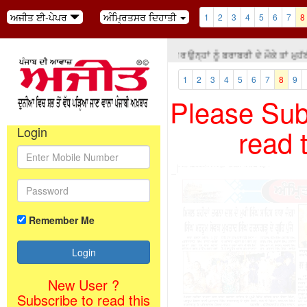
ਅਜੀਤ ਈ-ਪੇਪਰ
ਅੰਮ੍ਰਿਤਸਰ ਦਿਹਾਤੀ
1
2
3
4
5
6
7
8
ੀਂ ਸਾਰੇ ਮਨੁੱਖਾਂ ਨੂੰ ਇਕ ਬਰਾਬਰ ਨਹੀਂ ਕਰ ਸਕਦੇ ਪਰ ਉਨ੍ਹਾਂ ਨੂੰ ਬਰਾਬਰੀ ਦੇ ਮੌਕੇ ਤਾਂ ਮ
1
2
3
4
5
6
7
8
9
Please Subs
read 
Login
Remember Me
New User ?
Subscribe to read this