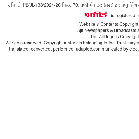
ਰਜਿ: ਨੰ: PB/JL-138/2024-26 ਜਿਲਦ 70, ਬਾਨੀ ਸੰਪਾਦਕ (ਸਵ:) ਡਾ: ਸਾਧੂ ਸ
is registered 
Website & Contents Copyrigh
Ajit Newspapers & Broadcasts 
The Ajit logo is Copyrig
All rights reserved. Copyright materials belonging to the Trust may 
translated, converted, performed, adapted,communicated by electro