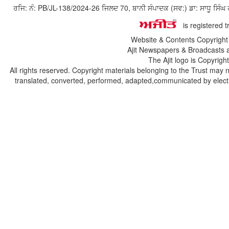
ਰਜਿ: ਨੰ: PB/JL-138/2024-26 ਜਿਲਦ 70, ਬਾਨੀ ਸੰਪਾਦਕ (ਸਵ:) ਡਾ: ਸਾਧੂ ਸ
is registered 
Website & Contents Copyrigh
Ajit Newspapers & Broadcasts 
The Ajit logo is Copyrig
All rights reserved. Copyright materials belonging to the Trust may 
translated, converted, performed, adapted,communicated by electro