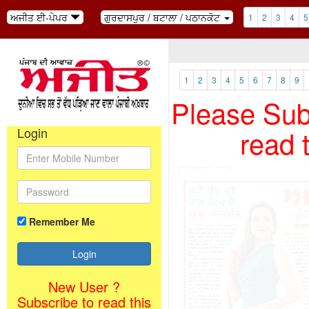
ਅਜੀਤ ਈ-ਪੇਪਰ
ਗੁਰਦਾਸਪੁਰ / ਬਟਾਲਾ / ਪਠਾਨਕੋਟ
1
2
3
4
5
1
2
3
4
5
6
7
8
9
Please Subs
read 
Login
Remember Me
New User ?
Subscribe to read this