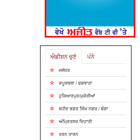
ਐਡੀਸ਼ਨ ਚੁਣੋ
ਪੰਨੇ
ਜਲੰਧਰ
ਕਪੂਰਥਲਾ / ਫਗਵਾੜਾ
ਹੁਸ਼ਿਆਰਪੁਰ/ਮੁਕੇਰੀਆਂ
ਸ਼ਹੀਦ ਭਗਤ ਸਿੰਘ ਨਗਰ / ਬੰਗਾ
ਅੰਮ੍ਰਿਤਸਰ ਦਿਹਾਤੀ
ਤਰਨ ਤਾਰਨ