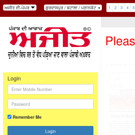
ਅਜੀਤ ਈ-ਪੇਪਰ
ਗੁਰਦਾਸਪੁਰ / ਬਟਾਲਾ / ਪਠਾਨਕੋਟ
1
2
3
4
5
Pleas
Login
Remember Me