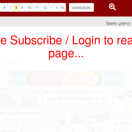
6
7
8
9
10
11
12
i
ii
iii
ਵਿਚਾਰ ਪ੍ਰਵਾਹ: ਤੁਸੀਂ
e Subscribe / Login to rea
page...