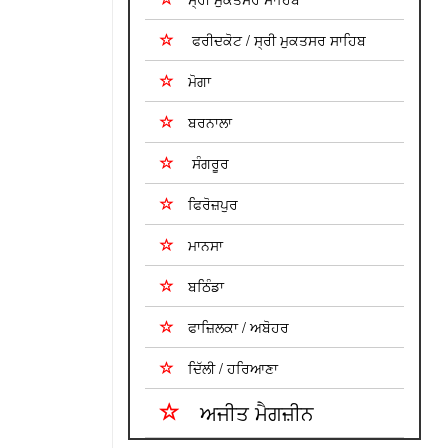
ਫਰੀਦਕੋਟ / ਸ੍ਰੀ ਮੁਕਤਸਰ ਸਾਹਿਬ
ਮੋਗਾ
ਬਰਨਾਲਾ
ਸੰਗਰੂਰ
ਫਿਰੋਜ਼ਪੁਰ
ਮਾਨਸਾ
ਬਠਿੰਡਾ
ਫਾਜ਼ਿਲਕਾ / ਅਬੋਹਰ
ਦਿੱਲੀ / ਹਰਿਆਣਾ
ਅਜੀਤ ਮੈਗਜ਼ੀਨ