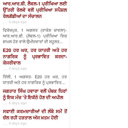
ਆਰ.ਆਰ.ਬੀ. ਲੈਵਲ-1 ਪ੍ਰੀਖਿਆ ਲਈ
ਉੱਤਰੀ ਰੇਲਵੇ ਵਲੋਂ ਪ੍ਰੀਖਿਆ ਸਪੈਸ਼ਲ
ਰੇਲਗੱਡੀਆਂ ਦਾ ਸੰਚਾਲਨ
. . . 6 days ago
ਫਿਰੋਜ਼ਪੁਰ, 1 ਅਗਸਤ (ਰਾਕੇਸ਼ ਚਾਵਲਾ)-
ਆਰ.ਆਰ.ਬੀ. (ਲੇਵਲ-1) ਪ੍ਰੀਖਿਆ ਵਿਚ
ਸ਼ਾਮਲ ਹੋਣ ਵਾਲੇ ਉਮੀਦਵਾਰਾਂ ਦੀ ਸਹੂਲਤ...
E20 ਹਰ ਘਰ, ਹਰ ਯਾਤਰੀ ਅਤੇ ਹਰ
ਨਾਗਰਿਕ ਨੂੰ ਪ੍ਰਭਾਵਿਤ ਕਰਦਾ-
ਕੇਜਰੀਵਾਲ
. . . 6 days ago
ਦਿੱਲੀ, 1 ਅਗਸਤ- E20 ਹਰ ਘਰ, ਹਰ
ਯਾਤਰੀ ਅਤੇ ਹਰ ਨਾਗਰਿਕ ਨੂੰ ਪ੍ਰਭਾਵਿਤ...
ਜਗਤਾਰ ਸਿੰਘ ਹਵਾਰਾ ਵਲੋਂ ਪੰਥਕ ਧਿਰਾਂ
ਨੂੰ ਇਕ ਮੰਚ 'ਤੇ ਇਕੱਠੇ ਹੋਣ ਦੀ ਅਪੀਲ
. . . 6 days ago
ਸਫਾਈ ਕਰਮਚਾਰੀਆਂ ਦੀ ਲੰਬੇ ਸਮੇਂ ਤੋਂ
ਚੱਲ ਰਹੀ ਹੜਤਾਲ ਅੱਜ ਖ਼ਤਮ ਹੋਈ
. . . 6 days ago