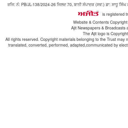
ਰਜਿ: ਨੰ: PB/JL-138/2024-26 ਜਿਲਦ 70, ਬਾਨੀ ਸੰਪਾਦਕ (ਸਵ:) ਡਾ: ਸਾਧੂ ਸ
is registered 
Website & Contents Copyrigh
Ajit Newspapers & Broadcasts 
The Ajit logo is Copyrig
All rights reserved. Copyright materials belonging to the Trust may 
translated, converted, performed, adapted,communicated by electro