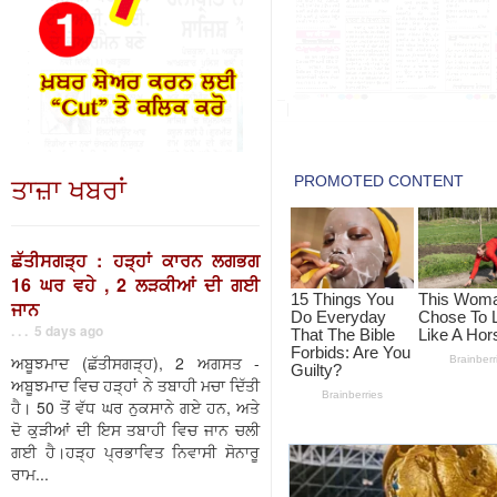
ਤਾਜ਼ਾ ਖਬਰਾਂ
ਛੱਤੀਸਗੜ੍ਹ : ਹੜ੍ਹਾਂ ਕਾਰਨ ਲਗਭਗ
16 ਘਰ ਵਹੇ , 2 ਲੜਕੀਆਂ ਦੀ ਗਈ
ਜਾਨ
. . . 5 days ago
ਅਬੂਝਮਾਦ (ਛੱਤੀਸਗੜ੍ਹ), 2 ਅਗਸਤ -
ਅਬੂਝਮਾਦ ਵਿਚ ਹੜ੍ਹਾਂ ਨੇ ਤਬਾਹੀ ਮਚਾ ਦਿੱਤੀ
ਹੈ। 50 ਤੋਂ ਵੱਧ ਘਰ ਨੁਕਸਾਨੇ ਗਏ ਹਨ, ਅਤੇ
ਦੋ ਕੁੜੀਆਂ ਦੀ ਇਸ ਤਬਾਹੀ ਵਿਚ ਜਾਨ ਚਲੀ
ਗਈ ਹੈ।ਹੜ੍ਹ ਪ੍ਰਭਾਵਿਤ ਨਿਵਾਸੀ ਸੋਨਾਰੂ
ਰਾਮ...