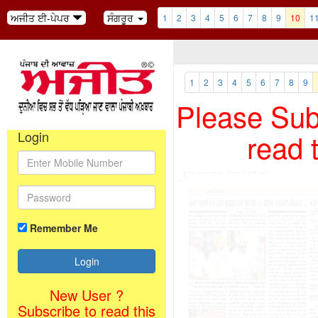
ਅਜੀਤ ਈ-ਪੇਪਰ
ਸੰਗਰੂਰ
1
2
3
4
5
6
7
8
9
10
1
1
2
3
4
5
6
7
8
9
Please Subs
read 
Login
Remember Me
New User ?
Subscribe to read this