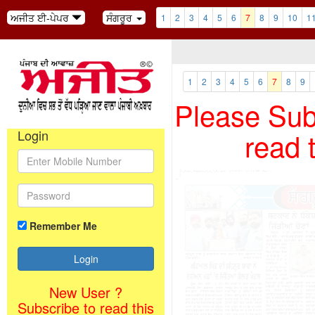
ਅਜੀਤ ਈ-ਪੇਪਰ
ਸੰਗਰੂਰ
1
2
3
4
5
6
7
8
9
10
1
1
2
3
4
5
6
7
8
9
Please Subs
read 
Login
Remember Me
New User ?
Subscribe to read this