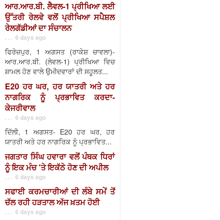
ਆਰ.ਆਰ.ਬੀ. ਲੈਵਲ-1 ਪ੍ਰੀਖਿਆ ਲਈ
ਉੱਤਰੀ ਰੇਲਵੇ ਵਲੋਂ ਪ੍ਰੀਖਿਆ ਸਪੈਸ਼ਲ
ਰੇਲਗੱਡੀਆਂ ਦਾ ਸੰਚਾਲਨ
. . . 6 days ago
ਫਿਰੋਜ਼ਪੁਰ, 1 ਅਗਸਤ (ਰਾਕੇਸ਼ ਚਾਵਲਾ)-
ਆਰ.ਆਰ.ਬੀ. (ਲੇਵਲ-1) ਪ੍ਰੀਖਿਆ ਵਿਚ
ਸ਼ਾਮਲ ਹੋਣ ਵਾਲੇ ਉਮੀਦਵਾਰਾਂ ਦੀ ਸਹੂਲਤ...
E20 ਹਰ ਘਰ, ਹਰ ਯਾਤਰੀ ਅਤੇ ਹਰ
ਨਾਗਰਿਕ ਨੂੰ ਪ੍ਰਭਾਵਿਤ ਕਰਦਾ-
ਕੇਜਰੀਵਾਲ
. . . 6 days ago
ਦਿੱਲੀ, 1 ਅਗਸਤ- E20 ਹਰ ਘਰ, ਹਰ
ਯਾਤਰੀ ਅਤੇ ਹਰ ਨਾਗਰਿਕ ਨੂੰ ਪ੍ਰਭਾਵਿਤ...
ਜਗਤਾਰ ਸਿੰਘ ਹਵਾਰਾ ਵਲੋਂ ਪੰਥਕ ਧਿਰਾਂ
ਨੂੰ ਇਕ ਮੰਚ 'ਤੇ ਇਕੱਠੇ ਹੋਣ ਦੀ ਅਪੀਲ
. . . 6 days ago
ਸਫਾਈ ਕਰਮਚਾਰੀਆਂ ਦੀ ਲੰਬੇ ਸਮੇਂ ਤੋਂ
ਚੱਲ ਰਹੀ ਹੜਤਾਲ ਅੱਜ ਖ਼ਤਮ ਹੋਈ
. . . 6 days ago