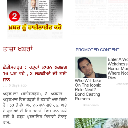
ਤਾਜ਼ਾ ਖਬਰਾਂ
ਛੱਤੀਸਗੜ੍ਹ : ਹੜ੍ਹਾਂ ਕਾਰਨ ਲਗਭਗ
16 ਘਰ ਵਹੇ , 2 ਲੜਕੀਆਂ ਦੀ ਗਈ
ਜਾਨ
. . . 5 days ago
ਅਬੂਝਮਾਦ (ਛੱਤੀਸਗੜ੍ਹ), 2 ਅਗਸਤ -
ਅਬੂਝਮਾਦ ਵਿਚ ਹੜ੍ਹਾਂ ਨੇ ਤਬਾਹੀ ਮਚਾ ਦਿੱਤੀ
ਹੈ। 50 ਤੋਂ ਵੱਧ ਘਰ ਨੁਕਸਾਨੇ ਗਏ ਹਨ, ਅਤੇ
ਦੋ ਕੁੜੀਆਂ ਦੀ ਇਸ ਤਬਾਹੀ ਵਿਚ ਜਾਨ ਚਲੀ
ਗਈ ਹੈ।ਹੜ੍ਹ ਪ੍ਰਭਾਵਿਤ ਨਿਵਾਸੀ ਸੋਨਾਰੂ
ਰਾਮ...