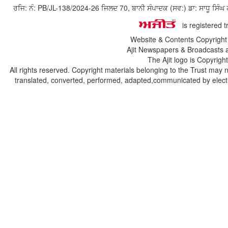
ਰਜਿ: ਨੰ: PB/JL-138/2024-26 ਜਿਲਦ 70, ਬਾਨੀ ਸੰਪਾਦਕ (ਸਵ:) ਡਾ: ਸਾਧੂ ਸ
is registered 
Website & Contents Copyrigh
Ajit Newspapers & Broadcasts 
The Ajit logo is Copyrig
All rights reserved. Copyright materials belonging to the Trust may 
translated, converted, performed, adapted,communicated by electro