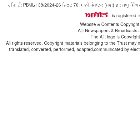
ਰਜਿ: ਨੰ: PB/JL-138/2024-26 ਜਿਲਦ 70, ਬਾਨੀ ਸੰਪਾਦਕ (ਸਵ:) ਡਾ: ਸਾਧੂ ਸ
is registered 
Website & Contents Copyrigh
Ajit Newspapers & Broadcasts 
The Ajit logo is Copyrig
All rights reserved. Copyright materials belonging to the Trust may 
translated, converted, performed, adapted,communicated by electro