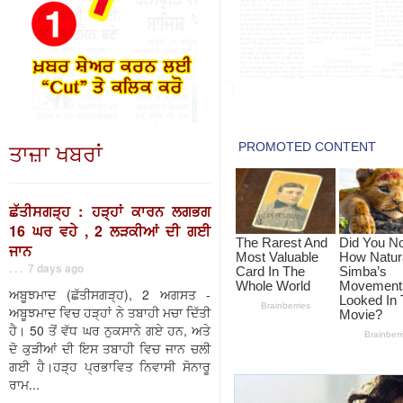
ਤਾਜ਼ਾ ਖਬਰਾਂ
ਛੱਤੀਸਗੜ੍ਹ : ਹੜ੍ਹਾਂ ਕਾਰਨ ਲਗਭਗ
16 ਘਰ ਵਹੇ , 2 ਲੜਕੀਆਂ ਦੀ ਗਈ
ਜਾਨ
. . . 7 days ago
ਅਬੂਝਮਾਦ (ਛੱਤੀਸਗੜ੍ਹ), 2 ਅਗਸਤ -
ਅਬੂਝਮਾਦ ਵਿਚ ਹੜ੍ਹਾਂ ਨੇ ਤਬਾਹੀ ਮਚਾ ਦਿੱਤੀ
ਹੈ। 50 ਤੋਂ ਵੱਧ ਘਰ ਨੁਕਸਾਨੇ ਗਏ ਹਨ, ਅਤੇ
ਦੋ ਕੁੜੀਆਂ ਦੀ ਇਸ ਤਬਾਹੀ ਵਿਚ ਜਾਨ ਚਲੀ
ਗਈ ਹੈ।ਹੜ੍ਹ ਪ੍ਰਭਾਵਿਤ ਨਿਵਾਸੀ ਸੋਨਾਰੂ
ਰਾਮ...