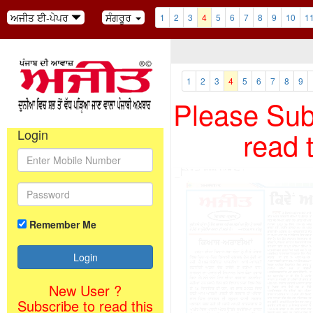
ਅਜੀਤ ਈ-ਪੇਪਰ
ਸੰਗਰੂਰ
1
2
3
4
5
6
7
8
9
10
1
1
2
3
4
5
6
7
8
9
Please Subs
read 
Login
Remember Me
New User ?
Subscribe to read this