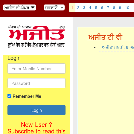
ਅਜੀਤ ਈ-ਪੇਪਰ
ਜਗਰਾਓਂ.
1
2
3
4
5
6
7
8
9
10
ਅਜੀਤ ਟੀ ਵੀ
ਅਜੀਤ' ਖ਼ਬਰਾਂ, 8 
Login
Remember Me
New User ?
Subscribe to read this