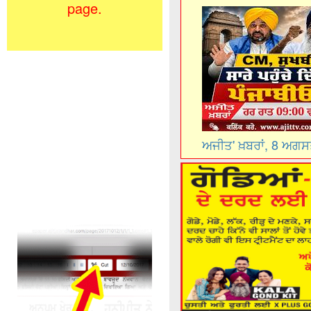
page.
ਅਜੀਤ' ਖ਼ਬਰਾਂ, 8 ਅਗ