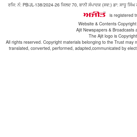
ਰਜਿ: ਨੰ: PB/JL-138/2024-26 ਜਿਲਦ 70, ਬਾਨੀ ਸੰਪਾਦਕ (ਸਵ:) ਡਾ: ਸਾਧੂ ਸ
is registered 
Website & Contents Copyrigh
Ajit Newspapers & Broadcasts 
The Ajit logo is Copyrig
All rights reserved. Copyright materials belonging to the Trust may 
translated, converted, performed, adapted,communicated by electro