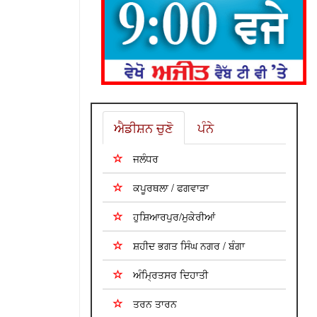
ਐਡੀਸ਼ਨ ਚੁਣੋ
ਪੰਨੇ
ਜਲੰਧਰ
ਕਪੂਰਥਲਾ / ਫਗਵਾੜਾ
ਹੁਸ਼ਿਆਰਪੁਰ/ਮੁਕੇਰੀਆਂ
ਸ਼ਹੀਦ ਭਗਤ ਸਿੰਘ ਨਗਰ / ਬੰਗਾ
ਅੰਮ੍ਰਿਤਸਰ ਦਿਹਾਤੀ
ਤਰਨ ਤਾਰਨ