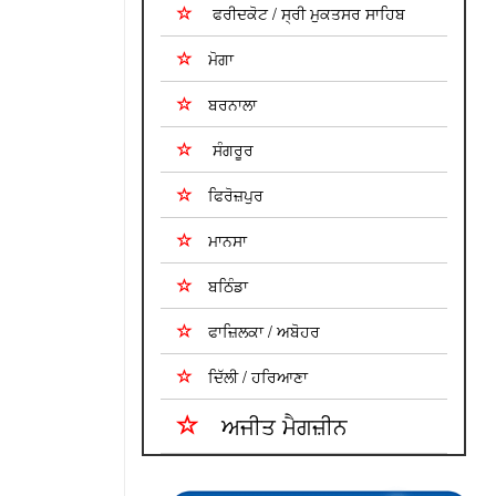
ਫਰੀਦਕੋਟ / ਸ੍ਰੀ ਮੁਕਤਸਰ ਸਾਹਿਬ
ਮੋਗਾ
ਬਰਨਾਲਾ
ਸੰਗਰੂਰ
ਫਿਰੋਜ਼ਪੁਰ
ਮਾਨਸਾ
ਬਠਿੰਡਾ
ਫਾਜ਼ਿਲਕਾ / ਅਬੋਹਰ
ਦਿੱਲੀ / ਹਰਿਆਣਾ
ਅਜੀਤ ਮੈਗਜ਼ੀਨ