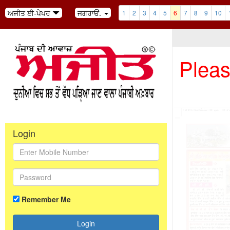
ਅਜੀਤ ਈ-ਪੇਪਰ
ਜਗਰਾਓਂ.
1
2
3
4
5
6
7
8
9
10
Pleas
Login
Remember Me