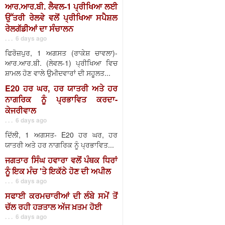
ਆਰ.ਆਰ.ਬੀ. ਲੈਵਲ-1 ਪ੍ਰੀਖਿਆ ਲਈ
ਉੱਤਰੀ ਰੇਲਵੇ ਵਲੋਂ ਪ੍ਰੀਖਿਆ ਸਪੈਸ਼ਲ
ਰੇਲਗੱਡੀਆਂ ਦਾ ਸੰਚਾਲਨ
. . . 6 days ago
ਫਿਰੋਜ਼ਪੁਰ, 1 ਅਗਸਤ (ਰਾਕੇਸ਼ ਚਾਵਲਾ)-
ਆਰ.ਆਰ.ਬੀ. (ਲੇਵਲ-1) ਪ੍ਰੀਖਿਆ ਵਿਚ
ਸ਼ਾਮਲ ਹੋਣ ਵਾਲੇ ਉਮੀਦਵਾਰਾਂ ਦੀ ਸਹੂਲਤ...
E20 ਹਰ ਘਰ, ਹਰ ਯਾਤਰੀ ਅਤੇ ਹਰ
ਨਾਗਰਿਕ ਨੂੰ ਪ੍ਰਭਾਵਿਤ ਕਰਦਾ-
ਕੇਜਰੀਵਾਲ
. . . 6 days ago
ਦਿੱਲੀ, 1 ਅਗਸਤ- E20 ਹਰ ਘਰ, ਹਰ
ਯਾਤਰੀ ਅਤੇ ਹਰ ਨਾਗਰਿਕ ਨੂੰ ਪ੍ਰਭਾਵਿਤ...
ਜਗਤਾਰ ਸਿੰਘ ਹਵਾਰਾ ਵਲੋਂ ਪੰਥਕ ਧਿਰਾਂ
ਨੂੰ ਇਕ ਮੰਚ 'ਤੇ ਇਕੱਠੇ ਹੋਣ ਦੀ ਅਪੀਲ
. . . 6 days ago
ਸਫਾਈ ਕਰਮਚਾਰੀਆਂ ਦੀ ਲੰਬੇ ਸਮੇਂ ਤੋਂ
ਚੱਲ ਰਹੀ ਹੜਤਾਲ ਅੱਜ ਖ਼ਤਮ ਹੋਈ
. . . 6 days ago