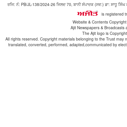
ਰਜਿ: ਨੰ: PB/JL-138/2024-26 ਜਿਲਦ 70, ਬਾਨੀ ਸੰਪਾਦਕ (ਸਵ:) ਡਾ: ਸਾਧੂ ਸ
is registered 
Website & Contents Copyrigh
Ajit Newspapers & Broadcasts 
The Ajit logo is Copyrig
All rights reserved. Copyright materials belonging to the Trust may 
translated, converted, performed, adapted,communicated by electro