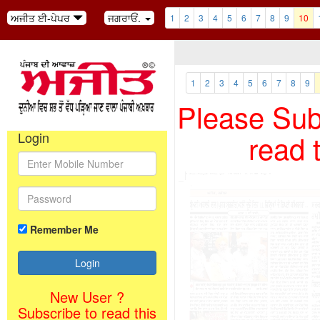
ਅਜੀਤ ਈ-ਪੇਪਰ
ਜਗਰਾਓਂ.
1
2
3
4
5
6
7
8
9
10
1
2
3
4
5
6
7
8
9
Please Subs
read 
Login
Remember Me
New User ?
Subscribe to read this