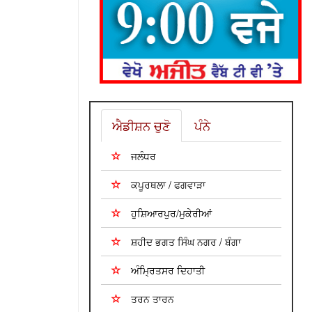
ਐਡੀਸ਼ਨ ਚੁਣੋ
ਪੰਨੇ
ਜਲੰਧਰ
ਕਪੂਰਥਲਾ / ਫਗਵਾੜਾ
ਹੁਸ਼ਿਆਰਪੁਰ/ਮੁਕੇਰੀਆਂ
ਸ਼ਹੀਦ ਭਗਤ ਸਿੰਘ ਨਗਰ / ਬੰਗਾ
ਅੰਮ੍ਰਿਤਸਰ ਦਿਹਾਤੀ
ਤਰਨ ਤਾਰਨ