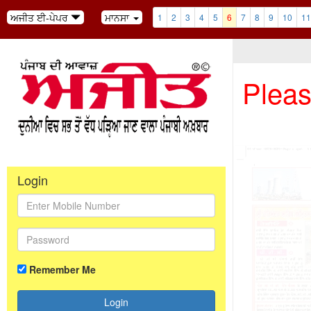
ਅਜੀਤ ਈ-ਪੇਪਰ
ਮਾਨਸਾ
1
2
3
4
5
6
7
8
9
10
11
Pleas
Login
Remember Me