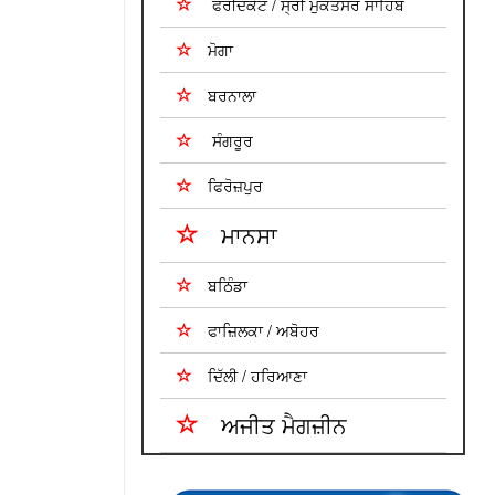
ਫਰੀਦਕੋਟ / ਸ੍ਰੀ ਮੁਕਤਸਰ ਸਾਹਿਬ
ਮੋਗਾ
ਬਰਨਾਲਾ
ਸੰਗਰੂਰ
ਫਿਰੋਜ਼ਪੁਰ
ਮਾਨਸਾ
ਬਠਿੰਡਾ
ਫਾਜ਼ਿਲਕਾ / ਅਬੋਹਰ
ਦਿੱਲੀ / ਹਰਿਆਣਾ
ਅਜੀਤ ਮੈਗਜ਼ੀਨ