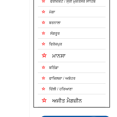
ਫਰੀਦਕੋਟ / ਸ੍ਰੀ ਮੁਕਤਸਰ ਸਾਹਿਬ
ਮੋਗਾ
ਬਰਨਾਲਾ
ਸੰਗਰੂਰ
ਫਿਰੋਜ਼ਪੁਰ
ਮਾਨਸਾ
ਬਠਿੰਡਾ
ਫਾਜ਼ਿਲਕਾ / ਅਬੋਹਰ
ਦਿੱਲੀ / ਹਰਿਆਣਾ
ਅਜੀਤ ਮੈਗਜ਼ੀਨ