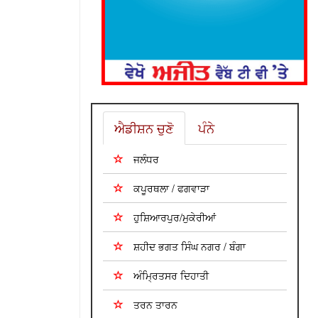
ਐਡੀਸ਼ਨ ਚੁਣੋ
ਪੰਨੇ
ਜਲੰਧਰ
ਕਪੂਰਥਲਾ / ਫਗਵਾੜਾ
ਹੁਸ਼ਿਆਰਪੁਰ/ਮੁਕੇਰੀਆਂ
ਸ਼ਹੀਦ ਭਗਤ ਸਿੰਘ ਨਗਰ / ਬੰਗਾ
ਅੰਮ੍ਰਿਤਸਰ ਦਿਹਾਤੀ
ਤਰਨ ਤਾਰਨ