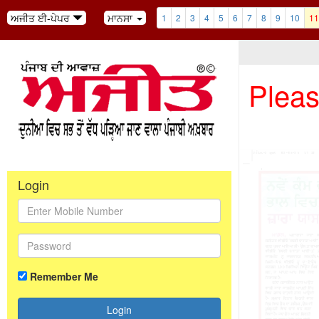
ਅਜੀਤ ਈ-ਪੇਪਰ
ਮਾਨਸਾ
1
2
3
4
5
6
7
8
9
10
11
Pleas
Login
Remember Me