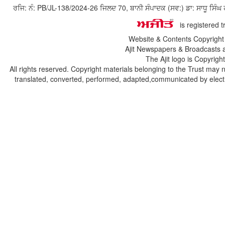
ਰਜਿ: ਨੰ: PB/JL-138/2024-26 ਜਿਲਦ 70, ਬਾਨੀ ਸੰਪਾਦਕ (ਸਵ:) ਡਾ: ਸਾਧੂ ਸ
is registered 
Website & Contents Copyrigh
Ajit Newspapers & Broadcasts 
The Ajit logo is Copyrig
All rights reserved. Copyright materials belonging to the Trust may 
translated, converted, performed, adapted,communicated by electro