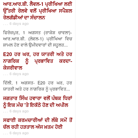
ਆਰ.ਆਰ.ਬੀ. ਲੈਵਲ-1 ਪ੍ਰੀਖਿਆ ਲਈ
ਉੱਤਰੀ ਰੇਲਵੇ ਵਲੋਂ ਪ੍ਰੀਖਿਆ ਸਪੈਸ਼ਲ
ਰੇਲਗੱਡੀਆਂ ਦਾ ਸੰਚਾਲਨ
. . . 6 days ago
ਫਿਰੋਜ਼ਪੁਰ, 1 ਅਗਸਤ (ਰਾਕੇਸ਼ ਚਾਵਲਾ)-
ਆਰ.ਆਰ.ਬੀ. (ਲੇਵਲ-1) ਪ੍ਰੀਖਿਆ ਵਿਚ
ਸ਼ਾਮਲ ਹੋਣ ਵਾਲੇ ਉਮੀਦਵਾਰਾਂ ਦੀ ਸਹੂਲਤ...
E20 ਹਰ ਘਰ, ਹਰ ਯਾਤਰੀ ਅਤੇ ਹਰ
ਨਾਗਰਿਕ ਨੂੰ ਪ੍ਰਭਾਵਿਤ ਕਰਦਾ-
ਕੇਜਰੀਵਾਲ
. . . 6 days ago
ਦਿੱਲੀ, 1 ਅਗਸਤ- E20 ਹਰ ਘਰ, ਹਰ
ਯਾਤਰੀ ਅਤੇ ਹਰ ਨਾਗਰਿਕ ਨੂੰ ਪ੍ਰਭਾਵਿਤ...
ਜਗਤਾਰ ਸਿੰਘ ਹਵਾਰਾ ਵਲੋਂ ਪੰਥਕ ਧਿਰਾਂ
ਨੂੰ ਇਕ ਮੰਚ 'ਤੇ ਇਕੱਠੇ ਹੋਣ ਦੀ ਅਪੀਲ
. . . 6 days ago
ਸਫਾਈ ਕਰਮਚਾਰੀਆਂ ਦੀ ਲੰਬੇ ਸਮੇਂ ਤੋਂ
ਚੱਲ ਰਹੀ ਹੜਤਾਲ ਅੱਜ ਖ਼ਤਮ ਹੋਈ
. . . 6 days ago