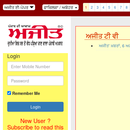
ਅਜੀਤ ਈ-ਪੇਪਰ
ਫਾਜ਼ਿਲਕਾ / ਅਬੋਹਰ
1
2
3
4
5
6
7
8
ਅਜੀਤ ਟੀ ਵੀ
ਅਜੀਤ' ਖ਼ਬਰਾਂ, 6 
Login
Remember Me
New User ?
Subscribe to read this