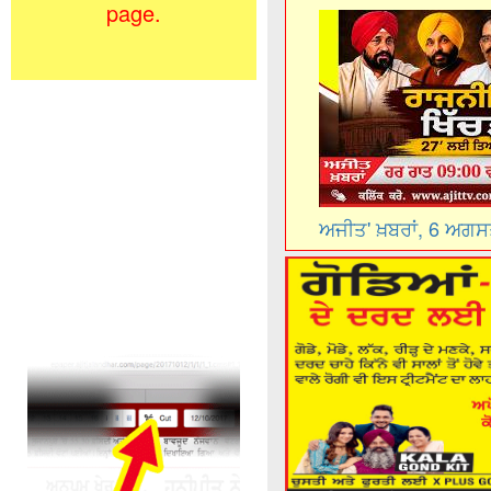
page.
ਅਜੀਤ' ਖ਼ਬਰਾਂ, 6 ਅਗ