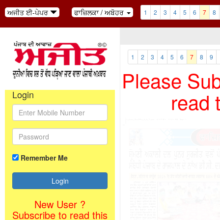
ਅਜੀਤ ਈ-ਪੇਪਰ
ਫਾਜ਼ਿਲਕਾ / ਅਬੋਹਰ
1
2
3
4
5
6
7
8
1
2
3
4
5
6
7
8
9
Please Subs
read 
Login
Remember Me
New User ?
Subscribe to read this