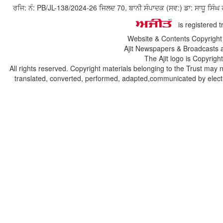
ਰਜਿ: ਨੰ: PB/JL-138/2024-26 ਜਿਲਦ 70, ਬਾਨੀ ਸੰਪਾਦਕ (ਸਵ:) ਡਾ: ਸਾਧੂ ਸ
is registered 
Website & Contents Copyrigh
Ajit Newspapers & Broadcasts 
The Ajit logo is Copyrig
All rights reserved. Copyright materials belonging to the Trust may 
translated, converted, performed, adapted,communicated by electro