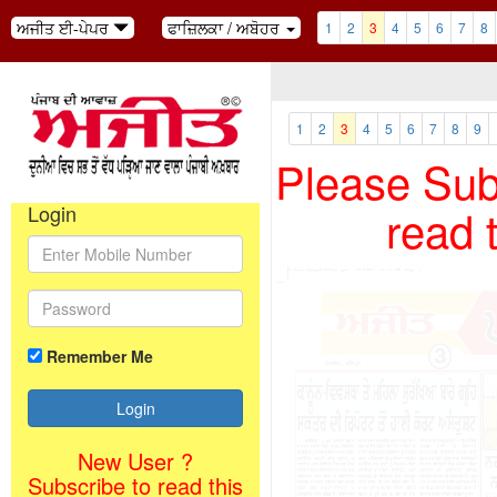
ਅਜੀਤ ਈ-ਪੇਪਰ
ਫਾਜ਼ਿਲਕਾ / ਅਬੋਹਰ
1
2
3
4
5
6
7
8
1
2
3
4
5
6
7
8
9
Please Subs
read 
Login
Remember Me
New User ?
Subscribe to read this