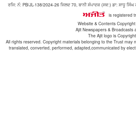
ਰਜਿ: ਨੰ: PB/JL-138/2024-26 ਜਿਲਦ 70, ਬਾਨੀ ਸੰਪਾਦਕ (ਸਵ:) ਡਾ: ਸਾਧੂ ਸ
is registered 
Website & Contents Copyrigh
Ajit Newspapers & Broadcasts 
The Ajit logo is Copyrig
All rights reserved. Copyright materials belonging to the Trust may 
translated, converted, performed, adapted,communicated by electro