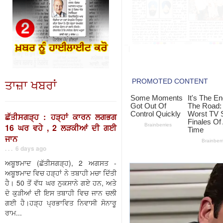
ਤਾਜ਼ਾ ਖਬਰਾਂ
ਛੱਤੀਸਗੜ੍ਹ : ਹੜ੍ਹਾਂ ਕਾਰਨ ਲਗਭਗ
16 ਘਰ ਵਹੇ , 2 ਲੜਕੀਆਂ ਦੀ ਗਈ
ਜਾਨ
. . . 6 days ago
ਅਬੂਝਮਾਦ (ਛੱਤੀਸਗੜ੍ਹ), 2 ਅਗਸਤ -
ਅਬੂਝਮਾਦ ਵਿਚ ਹੜ੍ਹਾਂ ਨੇ ਤਬਾਹੀ ਮਚਾ ਦਿੱਤੀ
ਹੈ। 50 ਤੋਂ ਵੱਧ ਘਰ ਨੁਕਸਾਨੇ ਗਏ ਹਨ, ਅਤੇ
ਦੋ ਕੁੜੀਆਂ ਦੀ ਇਸ ਤਬਾਹੀ ਵਿਚ ਜਾਨ ਚਲੀ
ਗਈ ਹੈ।ਹੜ੍ਹ ਪ੍ਰਭਾਵਿਤ ਨਿਵਾਸੀ ਸੋਨਾਰੂ
ਰਾਮ...