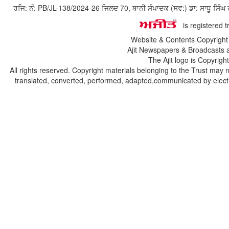
ਰਜਿ: ਨੰ: PB/JL-138/2024-26 ਜਿਲਦ 70, ਬਾਨੀ ਸੰਪਾਦਕ (ਸਵ:) ਡਾ: ਸਾਧੂ ਸ
is registered 
Website & Contents Copyrigh
Ajit Newspapers & Broadcasts 
The Ajit logo is Copyrig
All rights reserved. Copyright materials belonging to the Trust may 
translated, converted, performed, adapted,communicated by electro