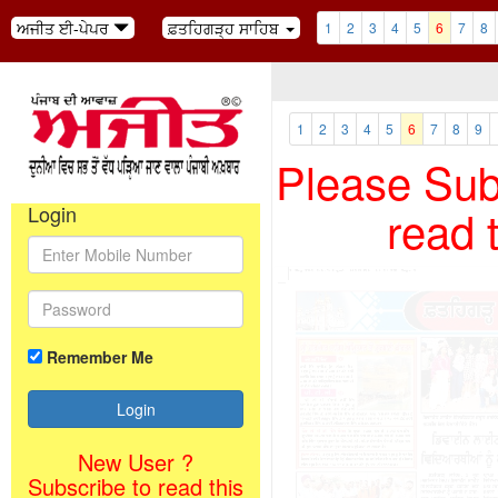
ਅਜੀਤ ਈ-ਪੇਪਰ
ਫ਼ਤਹਿਗੜ੍ਹ ਸਾਹਿਬ
1
2
3
4
5
6
7
8
1
2
3
4
5
6
7
8
9
Please Subs
read 
Login
Remember Me
New User ?
Subscribe to read this